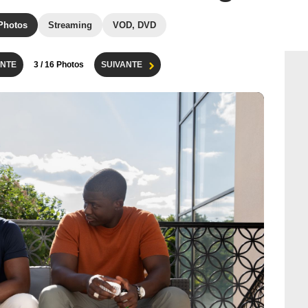
Photos
Streaming
VOD, DVD
NTE
3
/ 16 Photos
SUIVANTE