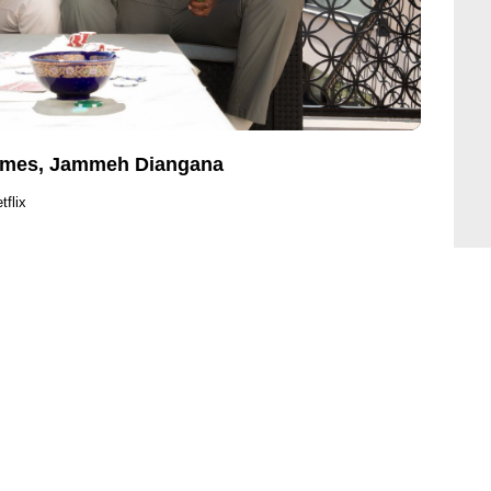
James, Jammeh Diangana
tflix