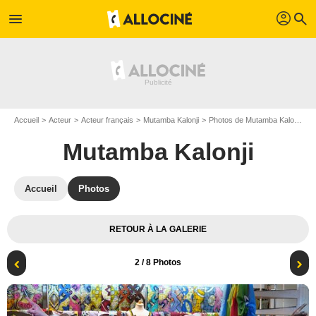
profil
menu
search
Accueil
Acteur
Acteur français
Mutamba Kalonji
Photos de Mutamba Kalonji
P
Mutamba Kalonji
Accueil
Photos
RETOUR À LA GALERIE
2
/ 8 Photos