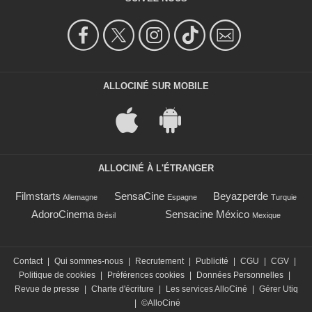
ALLOCINÉ SUR MOBILE
ALLOCINÉ À L'ÉTRANGER
Filmstarts
SensaCine
Beyazperde
Allemagne
Espagne
Turquie
AdoroCinema
Sensacine México
Brésil
Mexique
Contact
|
Qui sommes-nous
|
Recrutement
|
Publicité
|
CGU
|
CGV
|
Politique de cookies
|
Préférences cookies
|
Données Personnelles
|
Revue de presse
|
Charte d'écriture
|
Les services AlloCiné
|
Gérer Utiq
|
©AlloCiné