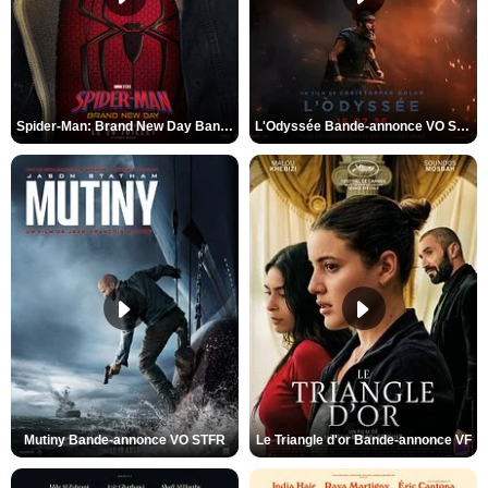
Spider-Man: Brand New Day Bande-annonce VO STFR
L'Odyssée Bande-annonce VO STFR
Mutiny Bande-annonce VO STFR
Le Triangle d'or Bande-annonce VF