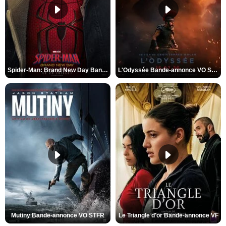
Spider-Man: Brand New Day Bande-annonce VO STFR
L'Odyssée Bande-annonce VO STFR
Mutiny Bande-annonce VO STFR
Le Triangle d'or Bande-annonce VF