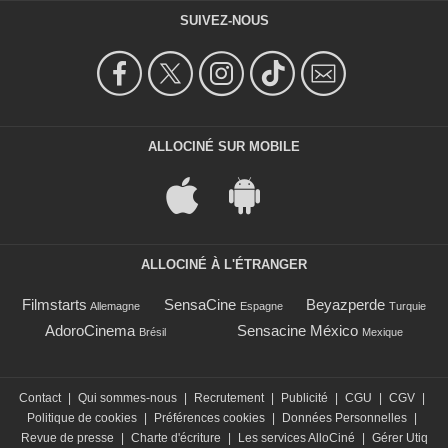
SUIVEZ-NOUS
ALLOCINÉ SUR MOBILE
ALLOCINÉ À L'ÉTRANGER
Filmstarts
SensaCine
Beyazperde
Allemagne
Espagne
Turquie
AdoroCinema
Sensacine México
Brésil
Mexique
Contact
|
Qui sommes-nous
|
Recrutement
|
Publicité
|
CGU
|
CGV
|
Politique de cookies
|
Préférences cookies
|
Données Personnelles
|
Revue de presse
|
Charte d'écriture
|
Les services AlloCiné
|
Gérer Utiq