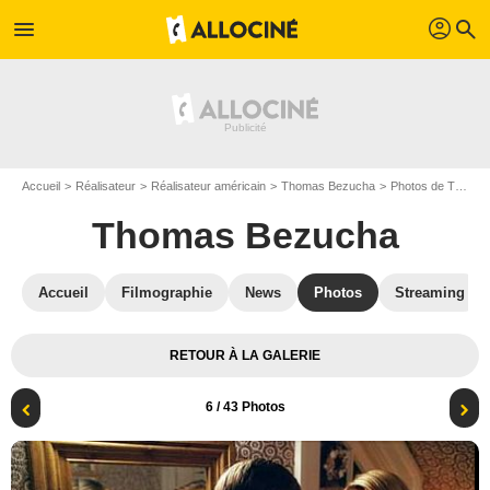
profil
menu
search
Accueil
Réalisateur
Réalisateur américain
Thomas Bezucha
Photos de Thomas Bezucha
Thomas Bezucha
Accueil
Filmographie
News
Photos
Streaming
RETOUR À LA GALERIE
6
/ 43 Photos