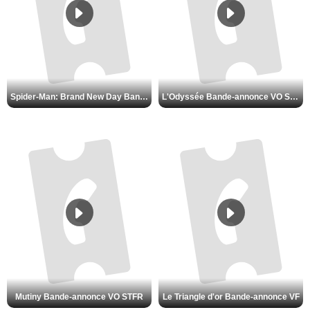
Spider-Man: Brand New Day Bande-annonce VO STFR
L'Odyssée Bande-annonce VO STFR
Mutiny Bande-annonce VO STFR
Le Triangle d'or Bande-annonce VF