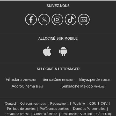
SUIVEZ-NOUS
ALLOCINÉ SUR MOBILE
ALLOCINÉ À L'ÉTRANGER
Filmstarts
SensaCine
Beyazperde
Allemagne
Espagne
Turquie
AdoroCinema
Sensacine México
Brésil
Mexique
Contact
|
Qui sommes-nous
|
Recrutement
|
Publicité
|
CGU
|
CGV
|
Politique de cookies
|
Préférences cookies
|
Données Personnelles
|
Revue de presse
|
Charte d'écriture
|
Les services AlloCiné
|
Gérer Utiq