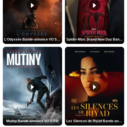
L'Odyssée Bande-annonce VO STFR
Spider-Man: Brand New Day Bande-annonce VO STFR
Mutiny Bande-annonce VO STFR
Les Silences de Riyad Bande-annonce VO STFR