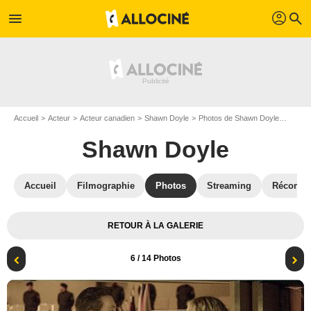
profil
menu
search
Accueil
Acteur
Acteur canadien
Shawn Doyle
Photos de Shawn Doyle
The Ex
Shawn Doyle
Accueil
Filmographie
Photos
Streaming
Récompe
RETOUR À LA GALERIE
6
/ 14 Photos