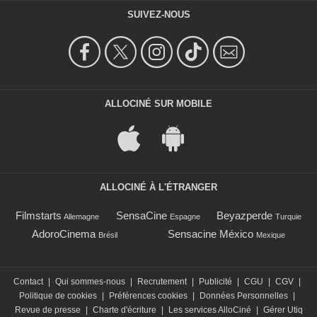
SUIVEZ-NOUS
ALLOCINÉ SUR MOBILE
ALLOCINÉ À L'ÉTRANGER
Filmstarts
SensaCine
Beyazperde
Allemagne
Espagne
Turquie
AdoroCinema
Sensacine México
Brésil
Mexique
Contact
|
Qui sommes-nous
|
Recrutement
|
Publicité
|
CGU
|
CGV
|
Politique de cookies
|
Préférences cookies
|
Données Personnelles
|
Revue de presse
|
Charte d'écriture
|
Les services AlloCiné
|
Gérer Utiq