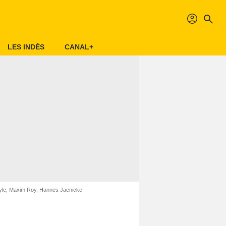
profil
search
LES INDÉS
CANAL+
yle, Maxim Roy, Hannes Jaenicke