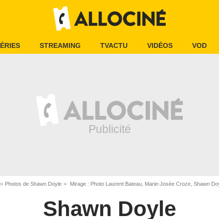
ÉRIES
STREAMING
TVACTU
VIDÉOS
VOD
Photos de Shawn Doyle
Mirage : Photo Laurent Bateau, Marie-Josée Croze, Shawn Do
Shawn Doyle