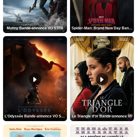
Mutiny Bande-annonce VO STFR
Spider-Man: Brand New Day Bande-annonce VO STFR
L'Odyssée Bande-annonce VO STFR
Le Triangle d'or Bande-annonce VF