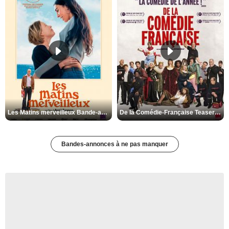
Les Matins merveilleux Bande-annonce VF
De la Comédie-Française Teaser VF
Bandes-annonces à ne pas manquer