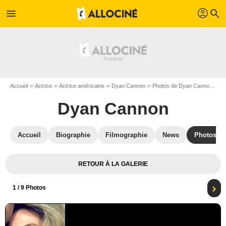
profil
menu
search
Accueil
Actrice
Actrice américaine
Dyan Cannon
Photos de Dyan Cannon
Af
Dyan Cannon
Accueil
Biographie
Filmographie
News
Photos
RETOUR À LA GALERIE
1
/ 9 Photos