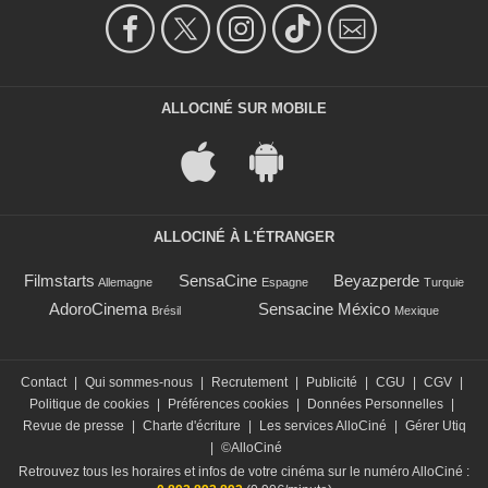
ALLOCINÉ SUR MOBILE
ALLOCINÉ À L'ÉTRANGER
Filmstarts
SensaCine
Beyazperde
Allemagne
Espagne
Turquie
AdoroCinema
Sensacine México
Brésil
Mexique
Contact
|
Qui sommes-nous
|
Recrutement
|
Publicité
|
CGU
|
CGV
|
Politique de cookies
|
Préférences cookies
|
Données Personnelles
|
Revue de presse
|
Charte d'écriture
|
Les services AlloCiné
|
Gérer Utiq
|
©AlloCiné
Retrouvez tous les horaires et infos de votre cinéma sur le numéro AlloCiné :