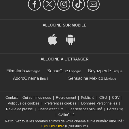
ALLOCINÉ SUR MOBILE
ALLOCINÉ À L'ÉTRANGER
Filmstarts
SensaCine
Beyazperde
Allemagne
Espagne
Turquie
AdoroCinema
Sensacine México
Brésil
Mexique
Contact
|
Qui sommes-nous
|
Recrutement
|
Publicité
|
CGU
|
CGV
|
Politique de cookies
|
Préférences cookies
|
Données Personnelles
|
Revue de presse
|
Charte d'écriture
|
Les services AlloCiné
|
Gérer Utiq
|
©AlloCiné
Retrouvez tous les horaires et infos de votre cinéma sur le numéro AlloCiné :
0 892 892 892
(0,90€/minute)