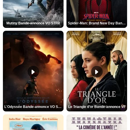
Mutiny Bande-annonce VO STFR
Spider-Man: Brand New Day Bande-annonce VO STFR
L'Odyssée Bande-annonce VO STFR
Le Triangle d'or Bande-annonce VF