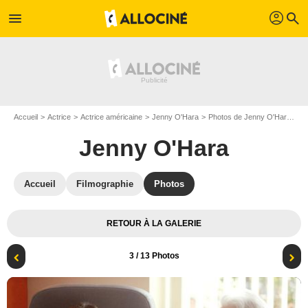
profil
menu
search
Accueil
Actrice
Actrice américaine
Jenny O'Hara
Photos de Jenny O'Hara
Th
Jenny O'Hara
Accueil
Filmographie
Photos
RETOUR À LA GALERIE
3
/ 13 Photos