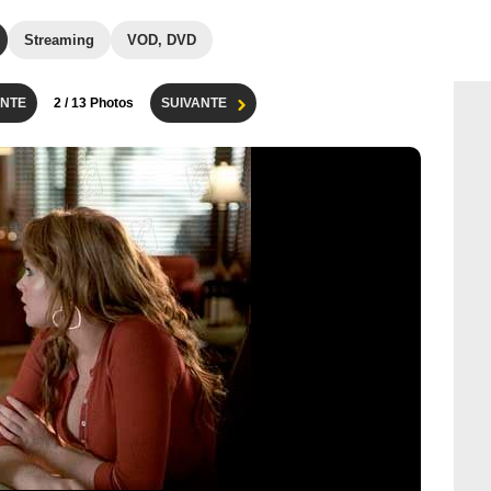
Streaming
VOD, DVD
NTE
2
/ 13 Photos
SUIVANTE