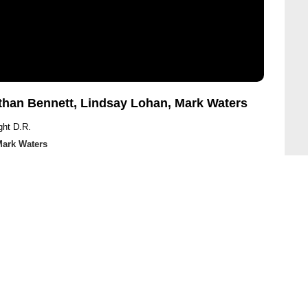
athan Bennett, Lindsay Lohan, Mark Waters
ght D.R.
ark Waters