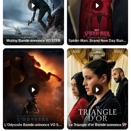
Mutiny Bande-annonce VO STFR
Spider-Man: Brand New Day Bande-annonce VO STFR
L'Odyssée Bande-annonce VO STFR
Le Triangle d'or Bande-annonce VF