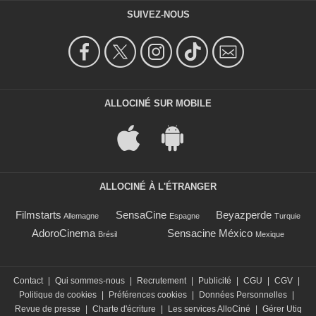
SUIVEZ-NOUS
ALLOCINÉ SUR MOBILE
ALLOCINÉ À L'ÉTRANGER
Filmstarts
SensaCine
Beyazperde
Allemagne
Espagne
Turquie
AdoroCinema
Sensacine México
Brésil
Mexique
Contact
|
Qui sommes-nous
|
Recrutement
|
Publicité
|
CGU
|
CGV
|
Politique de cookies
|
Préférences cookies
|
Données Personnelles
|
Revue de presse
|
Charte d'écriture
|
Les services AlloCiné
|
Gérer Utiq