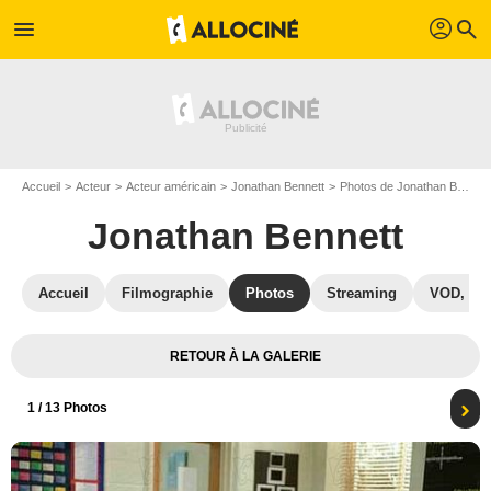
profil
menu
search
Accueil
Acteur
Acteur américain
Jonathan Bennett
Photos de Jonathan Bennett
Jonathan Bennett
Accueil
Filmographie
Photos
Streaming
VOD, DV
RETOUR À LA GALERIE
1
/ 13 Photos