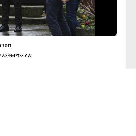
nnett
ff Weddell/The CW