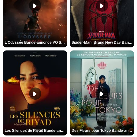
L'Odyssée Bande-annonce VO STFR
Spider-Man: Brand New Day Bande-annonce VO STFR
Les Silences de Riyad Bande-annonce VO STFR
Des Fleurs pour Tokyo Bande-annonce VO STFR