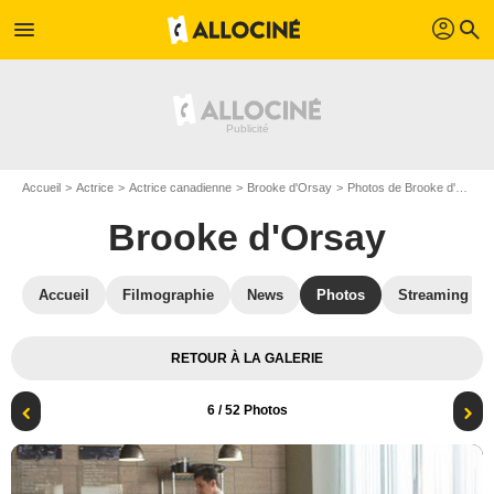
profil
menu
search
Accueil
Actrice
Actrice canadienne
Brooke d'Orsay
Photos de Brooke d'Orsay
Brooke d'Orsay
Accueil
Filmographie
News
Photos
Streaming
RETOUR À LA GALERIE
6
/ 52 Photos