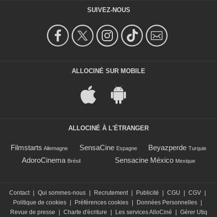
SUIVEZ-NOUS
ALLOCINÉ SUR MOBILE
ALLOCINÉ À L'ÉTRANGER
Filmstarts
SensaCine
Beyazperde
Allemagne
Espagne
Turquie
AdoroCinema
Sensacine México
Brésil
Mexique
Contact
|
Qui sommes-nous
|
Recrutement
|
Publicité
|
CGU
|
CGV
|
Politique de cookies
|
Préférences cookies
|
Données Personnelles
|
Revue de presse
|
Charte d'écriture
|
Les services AlloCiné
|
Gérer Utiq