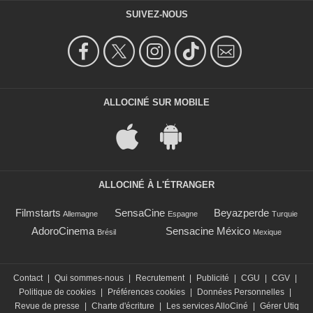
SUIVEZ-NOUS
ALLOCINÉ SUR MOBILE
ALLOCINÉ À L'ÉTRANGER
Filmstarts
SensaCine
Beyazperde
Allemagne
Espagne
Turquie
AdoroCinema
Sensacine México
Brésil
Mexique
Contact
|
Qui sommes-nous
|
Recrutement
|
Publicité
|
CGU
|
CGV
|
Politique de cookies
|
Préférences cookies
|
Données Personnelles
|
Revue de presse
|
Charte d'écriture
|
Les services AlloCiné
|
Gérer Utiq