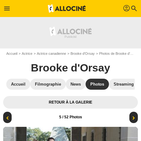
profil
menu
search
Accueil
Actrice
Actrice canadienne
Brooke d'Orsay
Photos de Brooke d'Orsay
Brooke d'Orsay
Accueil
Filmographie
News
Photos
Streaming
RETOUR À LA GALERIE
5
/ 52 Photos