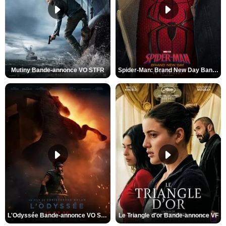
Mutiny Bande-annonce VO STFR
Spider-Man: Brand New Day Bande-annonce VO STFR
L'Odyssée Bande-annonce VO STFR
Le Triangle d'or Bande-annonce VF