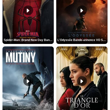
Spider-Man: Brand New Day Bande-annonce VO STFR
L'Odyssée Bande-annonce VO STFR