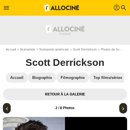
profil
menu
search
Accueil
Scénariste
Scénariste américain
Scott Derrickson
Photos de Scott Derrickson
Scott Derrickson
Accueil
Biographie
Filmographie
Top films/séries
RETOUR À LA GALERIE
2
/ 8 Photos