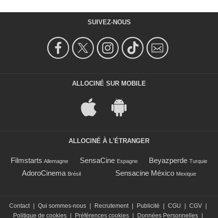
SUIVEZ-NOUS
ALLOCINÉ SUR MOBILE
ALLOCINÉ À L'ÉTRANGER
Filmstarts
SensaCine
Beyazperde
Allemagne
Espagne
Turquie
AdoroCinema
Sensacine México
Brésil
Mexique
Contact
|
Qui sommes-nous
|
Recrutement
|
Publicité
|
CGU
|
CGV
|
Politique de cookies
|
Préférences cookies
|
Données Personnelles
|