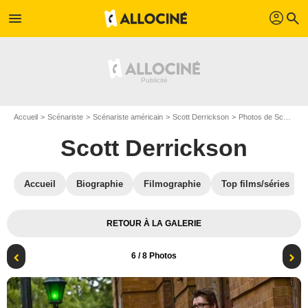
profil
menu
search
Accueil
Scénariste
Scénariste américain
Scott Derrickson
Photos de Scott Derrickson
Scott Derrickson
Accueil
Biographie
Filmographie
Top films/séries
RETOUR À LA GALERIE
6
/ 8 Photos