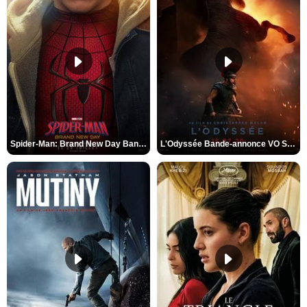
Spider-Man: Brand New Day Bande-annonce VO STFR
L'Odyssée Bande-annonce VO STFR