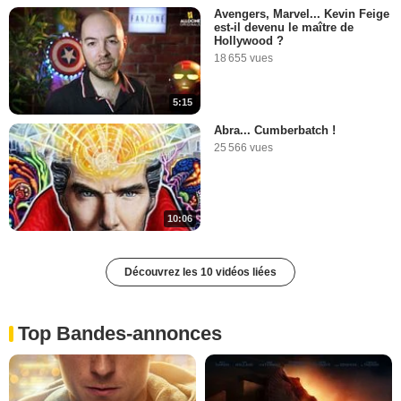
Avengers, Marvel... Kevin Feige
est-il devenu le maître de
Hollywood ?
18 655 vues
5:15
Abra... Cumberbatch !
25 566 vues
10:06
Découvrez les 10 vidéos liées
Top Bandes-annonces