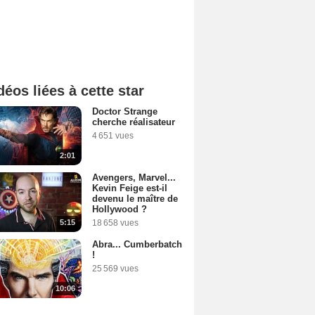
déos liées à cette star
Doctor Strange
cherche réalisateur
4 651 vues
2:01
Avengers, Marvel...
Kevin Feige est-il
devenu le maître de
Hollywood ?
5:15
18 658 vues
Abra... Cumberbatch
!
25 569 vues
10:06