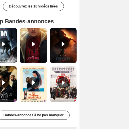
Découvrez les 10 vidéos liées
p Bandes-annonces
Mutiny Bande-annonce VO STFR
Spider-Man: Brand New Day Bande-annonce VO STFR
L'Odyssée Bande-annonce VO STFR
Le Triangle d'or Bande-annonce VF
Les Matins merveilleux Bande-annonce VF
De la Comédie-Française Teaser VF
Bandes-annonces à ne pas manquer