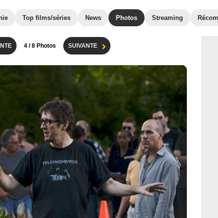
hie
Top films/séries
News
Photos
Streaming
Récom
NTE
4
/ 8 Photos
SUIVANTE