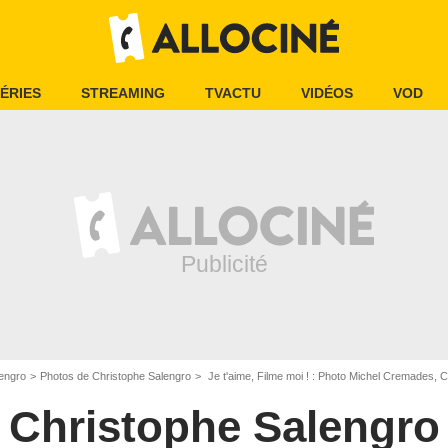
ÉRIES
STREAMING
TVACTU
VIDÉOS
VOD
engro
Photos de Christophe Salengro
Je t'aime, Filme moi ! : Photo Michel Cremades, 
Christophe Salengro