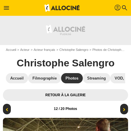
profil
menu
search
Accueil
Acteur
Acteur français
Christophe Salengro
Photos de Christophe Salengro
Christophe Salengro
Accueil
Filmographie
Photos
Streaming
VOD, DV
RETOUR À LA GALERIE
12
/ 20 Photos