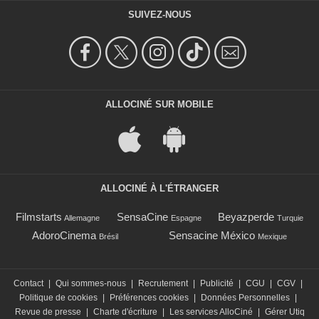
SUIVEZ-NOUS
ALLOCINÉ SUR MOBILE
ALLOCINÉ À L'ÉTRANGER
Filmstarts
SensaCine
Beyazperde
Allemagne
Espagne
Turquie
AdoroCinema
Sensacine México
Brésil
Mexique
Contact
|
Qui sommes-nous
|
Recrutement
|
Publicité
|
CGU
|
CGV
|
Politique de cookies
|
Préférences cookies
|
Données Personnelles
|
Revue de presse
|
Charte d'écriture
|
Les services AlloCiné
|
Gérer Utiq