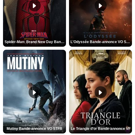
Spider-Man: Brand New Day Bande-annonce VO STFR
L'Odyssée Bande-annonce VO STFR
Mutiny Bande-annonce VO STFR
Le Triangle d'or Bande-annonce VF