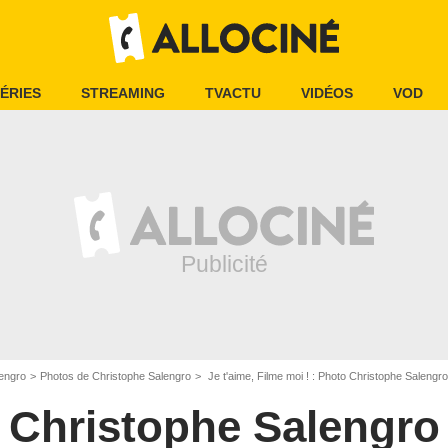
ÉRIES
STREAMING
TVACTU
VIDÉOS
VOD
engro
Photos de Christophe Salengro
Je t'aime, Filme moi ! : Photo Christophe Salengro
Christophe Salengro