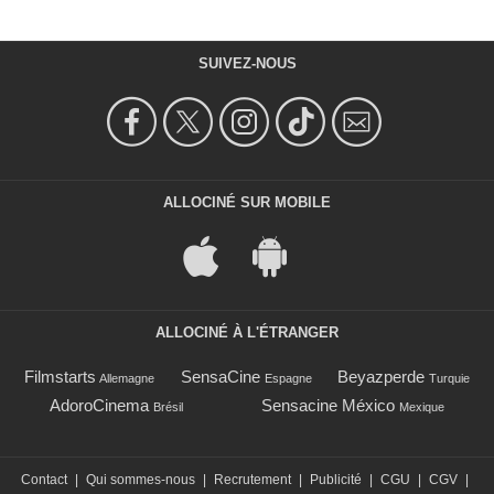
SUIVEZ-NOUS
ALLOCINÉ SUR MOBILE
ALLOCINÉ À L'ÉTRANGER
Filmstarts
SensaCine
Beyazperde
Allemagne
Espagne
Turquie
AdoroCinema
Sensacine México
Brésil
Mexique
Contact
|
Qui sommes-nous
|
Recrutement
|
Publicité
|
CGU
|
CGV
|