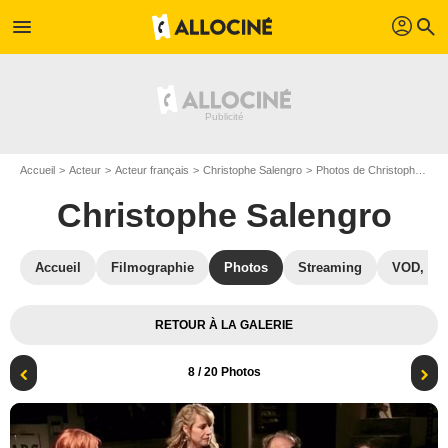
profil
menu
search
Accueil
Acteur
Acteur français
Christophe Salengro
Photos de Christophe Salengro
Christophe Salengro
Accueil
Filmographie
Photos
Streaming
VOD, DV
RETOUR À LA GALERIE
8
/ 20 Photos