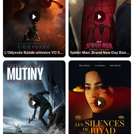
L'Odyssée Bande-annonce VO STFR
Spider-Man: Brand New Day Bande-annonce VO STFR