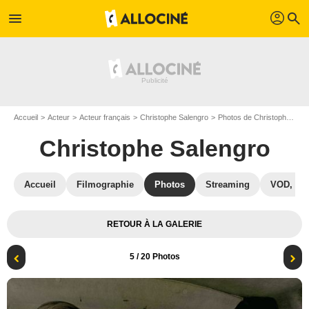
profil
menu
search
Accueil
Acteur
Acteur français
Christophe Salengro
Photos de Christophe Salengro
Christophe Salengro
Accueil
Filmographie
Photos
Streaming
VOD, DV
RETOUR À LA GALERIE
5
/ 20 Photos