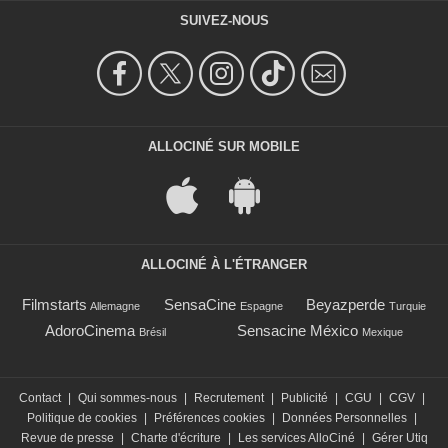
SUIVEZ-NOUS
ALLOCINÉ SUR MOBILE
ALLOCINÉ À L'ÉTRANGER
Filmstarts
SensaCine
Beyazperde
Allemagne
Espagne
Turquie
AdoroCinema
Sensacine México
Brésil
Mexique
Contact
|
Qui sommes-nous
|
Recrutement
|
Publicité
|
CGU
|
CGV
|
Politique de cookies
|
Préférences cookies
|
Données Personnelles
|
Revue de presse
|
Charte d'écriture
|
Les services AlloCiné
|
Gérer Utiq