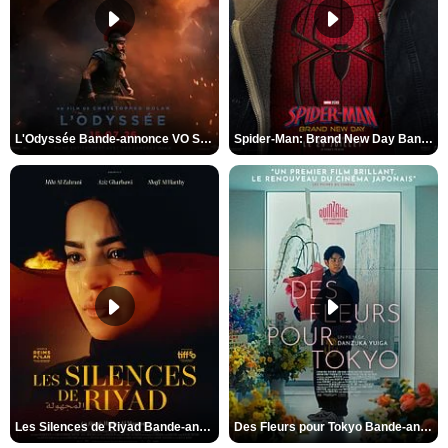
L'Odyssée Bande-annonce VO STFR
Spider-Man: Brand New Day Bande-annonce VO STFR
Les Silences de Riyad Bande-annonce VO STFR
Des Fleurs pour Tokyo Bande-annonce VO STFR