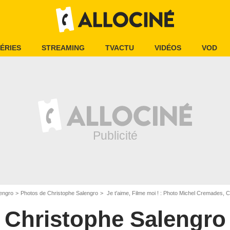
ÉRIES
STREAMING
TVACTU
VIDÉOS
VOD
engro
Photos de Christophe Salengro
Je t'aime, Filme moi ! : Photo Michel Cremades, 
Christophe Salengro