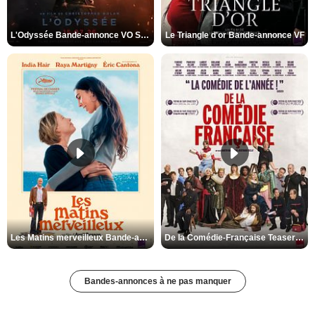
L'Odyssée Bande-annonce VO STFR
Le Triangle d'or Bande-annonce VF
Les Matins merveilleux Bande-annonce VF
De la Comédie-Française Teaser VF
Bandes-annonces à ne pas manquer