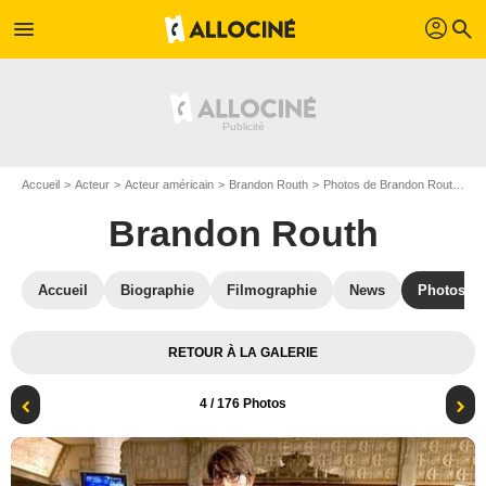
profil
menu
search
Accueil
Acteur
Acteur américain
Brandon Routh
Photos de Brandon Routh
Su
Brandon Routh
Accueil
Biographie
Filmographie
News
Photos
RETOUR À LA GALERIE
4
/ 176 Photos