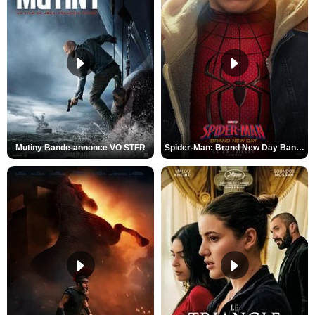
Mutiny Bande-annonce VO STFR
Spider-Man: Brand New Day Bande-annonce VO STFR