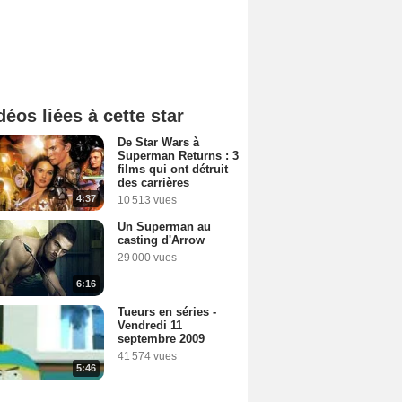
déos liées à cette star
De Star Wars à
Superman Returns : 3
films qui ont détruit
des carrières
4:37
10 513 vues
Un Superman au
casting d'Arrow
29 000 vues
6:16
Tueurs en séries -
Vendredi 11
septembre 2009
41 574 vues
5:46