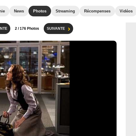
hie
News
Photos
Streaming
Récompenses
Vidéos
NTE
2
/ 176 Photos
SUIVANTE