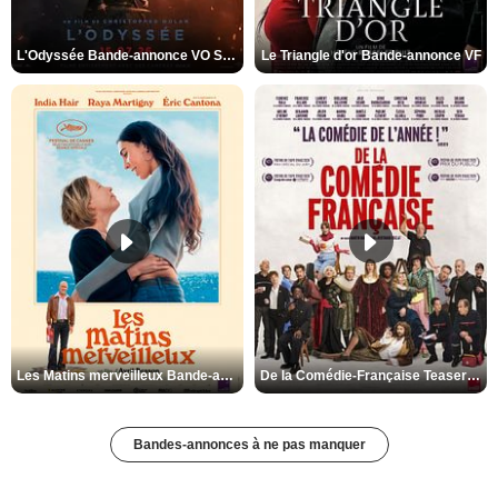
L'Odyssée Bande-annonce VO STFR
Le Triangle d'or Bande-annonce VF
Les Matins merveilleux Bande-annonce VF
De la Comédie-Française Teaser VF
Bandes-annonces à ne pas manquer