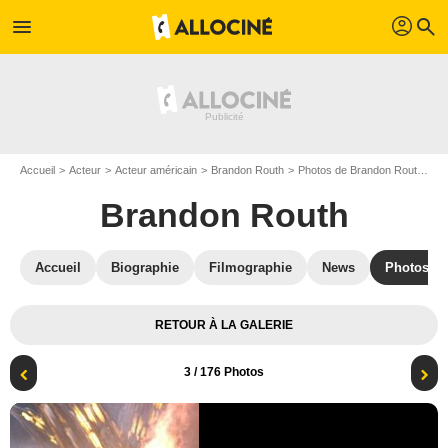
profil
menu
search
Accueil
Acteur
Acteur américain
Brandon Routh
Photos de Brandon Routh
Su
Brandon Routh
Accueil
Biographie
Filmographie
News
Photos
RETOUR À LA GALERIE
3
/ 176 Photos