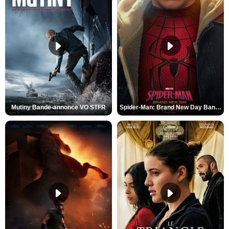
Mutiny Bande-annonce VO STFR
Spider-Man: Brand New Day Bande-annonce VO STFR