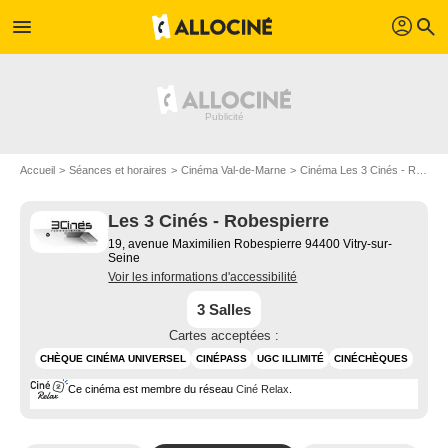
profil
menu
search
Accueil
Séances et horaires
Cinéma Val-de-Marne
Cinéma Les 3 Cinés - Robespierre
Les 3 Cinés - Robespierre
19, avenue Maximilien Robespierre 94400 Vitry-sur-
Seine
Voir les informations d'accessibilité
3 Salles
Cartes acceptées :
CHÈQUE CINÉMA UNIVERSEL
CINÉPASS
UGC ILLIMITÉ
CINÉCHÈQUES
Ce cinéma est membre du réseau
Ciné Relax
.