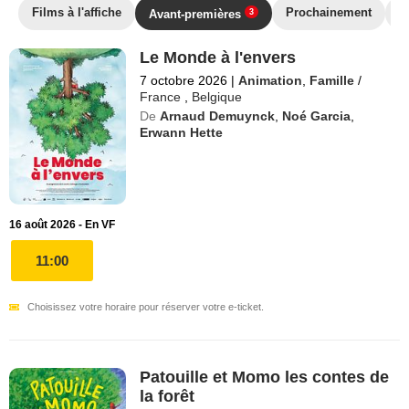
Films à l'affiche
Prochainement
T
Avant-premières
3
Le Monde à l'envers
7 octobre 2026
|
Animation
,
Famille
/
France
,
Belgique
De
Arnaud Demuynck
,
Noé Garcia
,
Erwann Hette
16 août 2026 - En VF
11:00
Choisissez votre horaire pour réserver votre e-ticket.
Patouille et Momo les contes de
la forêt