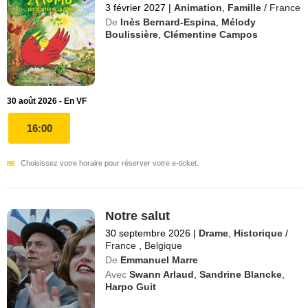
3 février 2027
|
Animation
,
Famille
/
France
De
Inès Bernard-Espina
,
Mélody
Boulissière
,
Clémentine Campos
30 août 2026 - En VF
16:00
Choisissez votre horaire pour réserver votre e-ticket.
Notre salut
30 septembre 2026
|
Drame
,
Historique
/
France
,
Belgique
De
Emmanuel Marre
Avec
Swann Arlaud
,
Sandrine Blancke
,
Harpo Guit