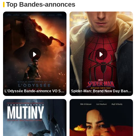
Top Bandes-annonces
L'Odyssée Bande-annonce VO STFR
Spider-Man: Brand New Day Bande-annonce VO STFR