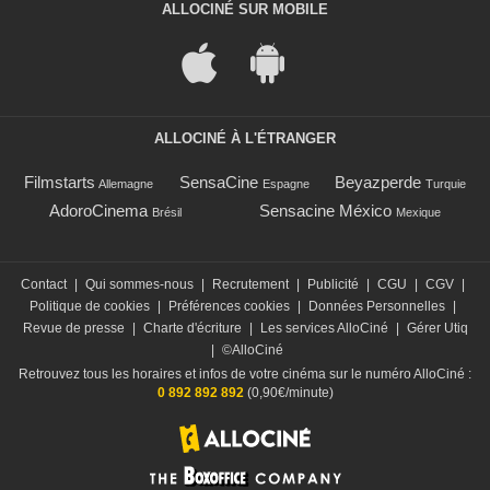
ALLOCINÉ SUR MOBILE
ALLOCINÉ À L'ÉTRANGER
Filmstarts
SensaCine
Beyazperde
Allemagne
Espagne
Turquie
AdoroCinema
Sensacine México
Brésil
Mexique
Contact
|
Qui sommes-nous
|
Recrutement
|
Publicité
|
CGU
|
CGV
|
Politique de cookies
|
Préférences cookies
|
Données Personnelles
|
Revue de presse
|
Charte d'écriture
|
Les services AlloCiné
|
Gérer Utiq
|
©AlloCiné
Retrouvez tous les horaires et infos de votre cinéma sur le numéro AlloCiné :
0 892 892 892
(0,90€/minute)