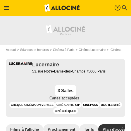
profil
menu
search
Accueil
Séances et horaires
Cinéma à Paris
Cinéma Lucernaire
Cinéma Lucernaire: plan d'accès
Lucernaire
53, rue Notre-Dame-des-Champs 75006 Paris
3 Salles
Cartes acceptées :
CHÈQUE CINÉMA UNIVERSEL
CINÉ CARTE CIP
CINÉPASS
UGC ILLIMITÉ
CINÉCHÈQUES
Films à l'affiche
Prochainement
Tarifs
Plan d'accès