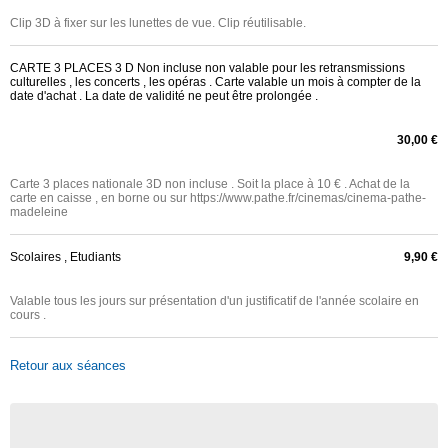
Clip 3D à fixer sur les lunettes de vue. Clip réutilisable.
CARTE 3 PLACES 3 D Non incluse non valable pour les retransmissions
culturelles , les concerts , les opéras . Carte valable un mois à compter de la
date d'achat . La date de validité ne peut être prolongée .
30,00 €
Carte 3 places nationale 3D non incluse . Soit la place à 10 € . Achat de la
carte en caisse , en borne ou sur https://www.pathe.fr/cinemas/cinema-pathe-
madeleine
Scolaires , Etudiants
9,90 €
Valable tous les jours sur présentation d'un justificatif de l'année scolaire en
cours .
Retour aux séances