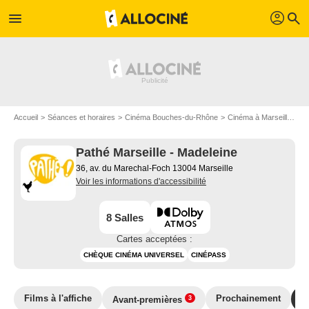
profil
menu
search
Accueil
Séances et horaires
Cinéma Bouches-du-Rhône
Cinéma à Marseille
Ci
Pathé Marseille - Madeleine
36, av. du Marechal-Foch 13004 Marseille
Voir les informations d'accessibilité
8 Salles
Cartes acceptées :
CHÈQUE CINÉMA UNIVERSEL
CINÉPASS
Films à l'affiche
Prochainement
T
Avant-premières
3