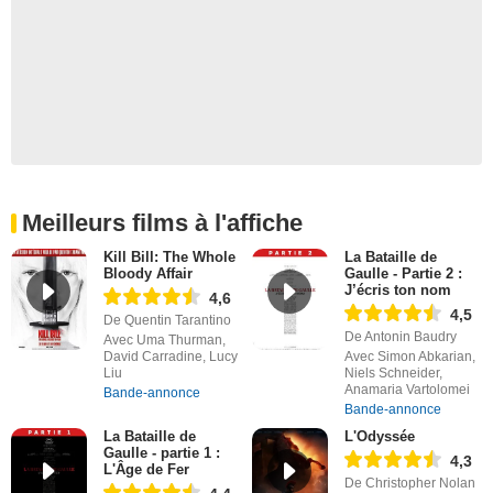
Meilleurs films à l'affiche
Kill Bill: The Whole
La Bataille de
Bloody Affair
Gaulle - Partie 2 :
J’écris ton nom
4,6
4,5
De Quentin Tarantino
De Antonin Baudry
Avec Uma Thurman,
David Carradine, Lucy
Avec Simon Abkarian,
Liu
Niels Schneider,
Anamaria Vartolomei
Bande-annonce
Bande-annonce
La Bataille de
L'Odyssée
Gaulle - partie 1 :
4,3
L'Âge de Fer
De Christopher Nolan