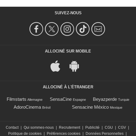
SUIVEZ-NOUS
ALLOCINÉ SUR MOBILE
ALLOCINÉ À L'ÉTRANGER
Filmstarts
SensaCine
Beyazperde
Allemagne
Espagne
Turquie
AdoroCinema
Sensacine México
Brésil
Mexique
Contact
|
Qui sommes-nous
|
Recrutement
|
Publicité
|
CGU
|
CGV
|
Politique de cookies
|
Préférences cookies
|
Données Personnelles
|