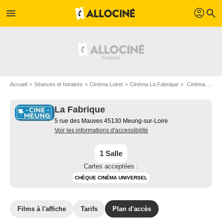
profil
menu
search
Accueil
Séances et horaires
Cinéma Loiret
Cinéma La Fabrique
Cinéma La Fabrique: plan d'accès
La Fabrique
5 rue des Mauves 45130 Meung-sur-Loire
Voir les informations d'accessibilité
1 Salle
Cartes acceptées :
CHÈQUE CINÉMA UNIVERSEL
Films à l'affiche
Tarifs
Plan d'accès