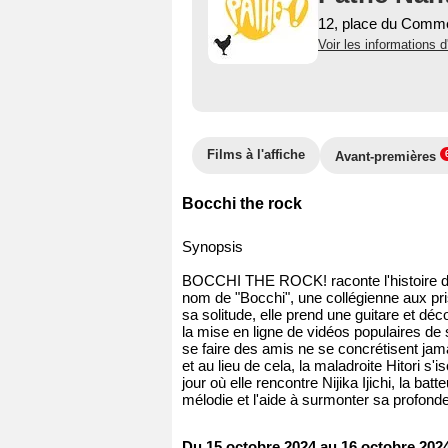
12, place du Comm
Voir les informations d
Films à l'affiche
Avant-premières
Bocchi the rock
Synopsis
BOCCHI THE ROCK! raconte l'histoire de
nom de "Bocchi", une collégienne aux pris
sa solitude, elle prend une guitare et déc
la mise en ligne de vidéos populaires de
se faire des amis ne se concrétisent jam
et au lieu de cela, la maladroite Hitori s'
jour où elle rencontre Nijika Ijichi, la b
mélodie et l'aide à surmonter sa profonde
Du 15 octobre 2024 au 16 octobre 202