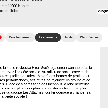
erce 44000 Nantes
'accessibilité
CHÈQUE
Prochainement
Evénements
Tarifs
Plan d'accès
6
 la jeune rockeuse Hitori Gotô, également connue sous le
es avec l'anxiété sociale. Au milieu de son silence et de
ouvre qu'elle a du talent. Malgré des heures de pratique et
 ses performances, ses rêves de rejoindre un groupe et de
ais. L'idée de s'adresser à des inconnus la rend nerveuse,
isole encore plus, acceptant son destin solitaire. Jusqu'au
atteuse du groupe Les Attaches, qui l'encourage à changer sa
 anxiété sociale !
4