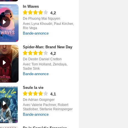
In Waves
4,2
De Phuong Mai Nguyen
Avec Lyna Khoudri, Paul Kircher,
Rio Vega
Bande-annonce
Spider-Man: Brand New Day
4,2
De Destin Daniel Cretton
Avec Tom Holland, Zendaya,
Sadie Sink
Bande-annonce
Seule la vie
4,1
De Adrian Goiginger
Avec Valerie Pachner, Robert
Stadlober, Stefanie Reinsperger
Bande-annonce