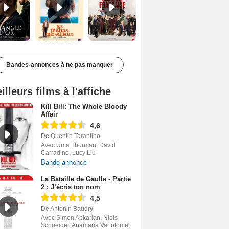
Bandes-annonces à ne pas manquer
illeurs films à l'affiche
Kill Bill: The Whole Bloody
Affair
4,6
De Quentin Tarantino
Avec Uma Thurman, David
Carradine, Lucy Liu
Bande-annonce
La Bataille de Gaulle - Partie
2 : J’écris ton nom
4,5
De Antonin Baudry
Avec Simon Abkarian, Niels
Schneider, Anamaria Vartolomei