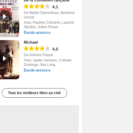
De la Comédie-Française
4,1
De Martin Darondeau, Bertrand
Usclat
Avec Pauline Clément, Laurent
Stocker, Julien Frison
Bande-annonce
Michael
4,0
De Antoine Fuqua
Avec Jaafar Jackson, Colman
Domingo, Nia Long
Bande-annonce
Tous les meilleurs films au ciné