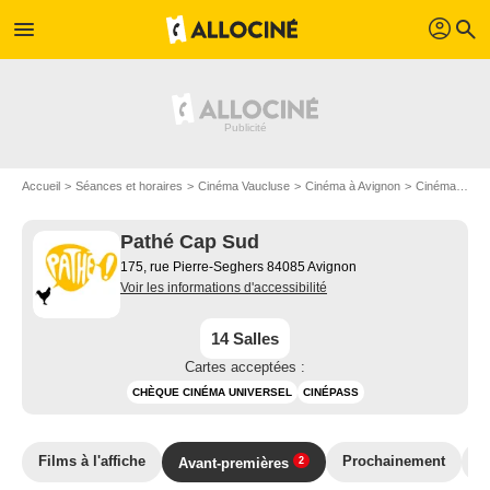
profil
menu
search
Accueil
Séances et horaires
Cinéma Vaucluse
Cinéma à Avignon
Cinéma Pathé Cap Sud
Pathé Cap Sud
175, rue Pierre-Seghers 84085 Avignon
Voir les informations d'accessibilité
14 Salles
Cartes acceptées :
CHÈQUE CINÉMA UNIVERSEL
CINÉPASS
Films à l'affiche
Prochainement
T
Avant-premières
2