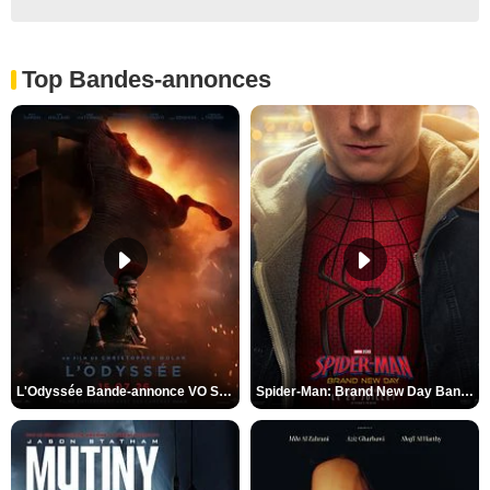
Top Bandes-annonces
L'Odyssée Bande-annonce VO STFR
Spider-Man: Brand New Day Bande-annonce VO STFR