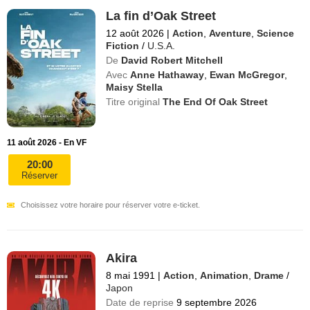
La fin d’Oak Street
12 août 2026
|
Action
,
Aventure
,
Science
Fiction
/
U.S.A.
De
David Robert Mitchell
Avec
Anne Hathaway
,
Ewan McGregor
,
Maisy Stella
Titre original
The End Of Oak Street
11 août 2026 - En VF
20:00
Réserver
Choisissez votre horaire pour réserver votre e-ticket.
Akira
8 mai 1991
|
Action
,
Animation
,
Drame
/
Japon
Date de reprise
9 septembre 2026