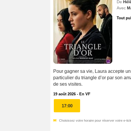
De
Hél
Avec
M
Tout pu
Pour gagner sa vie, Laura accepte un 
particulier du triangle d’or par son am
de ses visites.
19 août 2026 - En VF
17:00
Choisissez votre horaire pour réserver votre e-tick