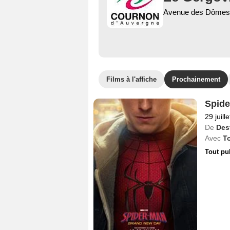
Avenue des Dômes 
Films à l'affiche
Prochainement
Spide
29 juill
De
Des
Avec
T
Tout pu