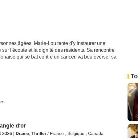
rsonnes âgées, Marie-Lou tente d'y instaurer une
sur l'écoute et la dignité des résidents. Sa rencontre
onaise qui se bat contre un cancer, va bouleverser sa
To
et.
iangle d'or
et 2026
|
Drame
,
Thriller
/
France
,
Belgique
,
Canada