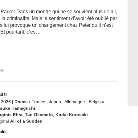
 Parker Dans un monde qui ne se souvient plus de lui,
e la criminalité. Mais le sentiment d’avoir été oublié par
 lui provoque un changement chez Peter qu’il n’est
t pourtant, c’est ...
et.
ain
 2026
|
Drame
/
France
,
Japon
,
Allemagne
,
Belgique
suke Hamaguchi
rginie Efira
,
Tao Okamoto
,
Kodai Kurosaki
iginal
All of a Sudden
blic