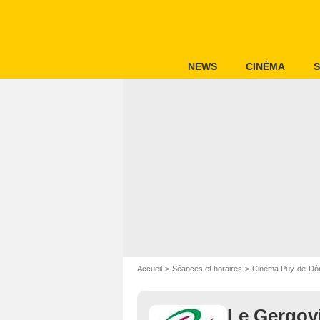
NEWS
CINÉMA
S
Accueil
Séances et horaires
Cinéma Puy-de-D
Le Gergov