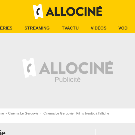
ÉRIES
STREAMING
TVACTU
VIDÉOS
VOD
ôme
Cinéma Le Gergovie
Cinéma Le Gergovie : Films bientôt à l'affiche
ie