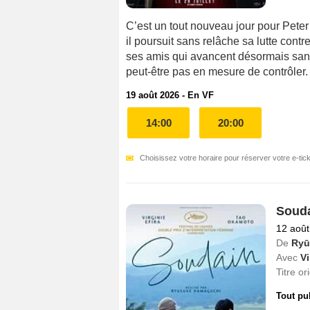
C’est un tout nouveau jour pour Peter
il poursuit sans relâche sa lutte contr
ses amis qui avancent désormais sans
peut-être pas en mesure de contrôler. E
19 août 2026 - En VF
14:00
20:00
Choisissez votre horaire pour réserver votre e-tick
Soud
12 août
De
Ryū
Avec
Vi
Titre or
Tout pu