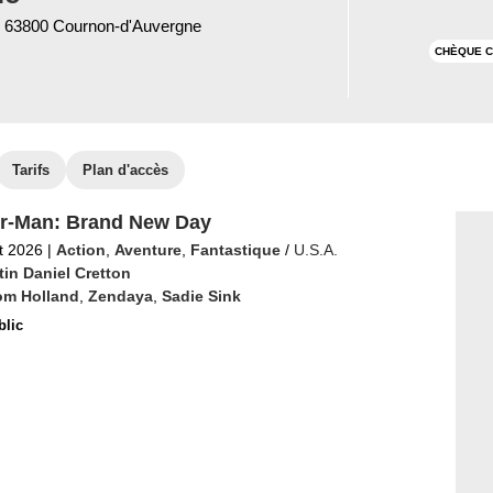
63800 Cournon-d'Auvergne
CHÈQUE C
Tarifs
Plan d'accès
r-Man: Brand New Day
et 2026
|
Action
,
Aventure
,
Fantastique
/
U.S.A.
tin Daniel Cretton
om Holland
,
Zendaya
,
Sadie Sink
blic