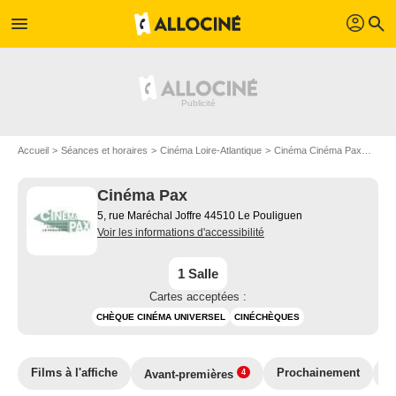
profil
menu
search
Accueil
Séances et horaires
Cinéma Loire-Atlantique
Cinéma Cinéma Pax
Ciné
Cinéma Pax
5, rue Maréchal Joffre 44510 Le Pouliguen
Voir les informations d'accessibilité
1 Salle
Cartes acceptées :
CHÈQUE CINÉMA UNIVERSEL
CINÉCHÈQUES
Films à l'affiche
Prochainement
T
Avant-premières
4