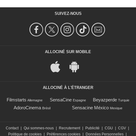
SUIVEZ-NOUS
ALLOCINÉ SUR MOBILE
ALLOCINÉ À L'ÉTRANGER
Filmstarts
SensaCine
Beyazperde
Allemagne
Espagne
Turquie
AdoroCinema
Sensacine México
Brésil
Mexique
Contact
|
Qui sommes-nous
|
Recrutement
|
Publicité
|
CGU
|
CGV
|
Politique de cookies
|
Préférences cookies
|
Données Personnelles
|