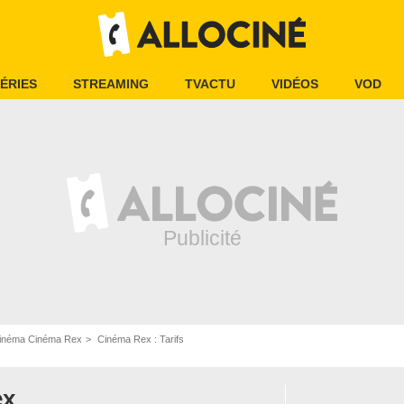
ÉRIES
STREAMING
TVACTU
VIDÉOS
VOD
inéma Cinéma Rex
Cinéma Rex : Tarifs
ex