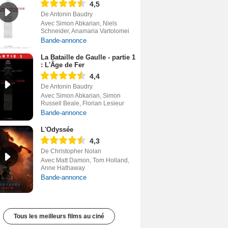
4,5
De Antonin Baudry
Avec Simon Abkarian, Niels
Schneider, Anamaria Vartolomei
Bande-annonce
La Bataille de Gaulle - partie 1
: L'Âge de Fer
4,4
De Antonin Baudry
Avec Simon Abkarian, Simon
Russell Beale, Florian Lesieur
Bande-annonce
L'Odyssée
4,3
De Christopher Nolan
Avec Matt Damon, Tom Holland,
Anne Hathaway
Bande-annonce
Tous les meilleurs films au ciné