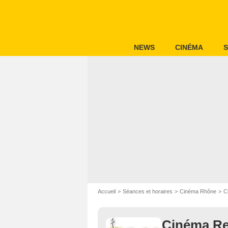
NEWS
CINÉMA
S
Accueil
Séances et horaires
Cinéma Rhône
C
Cinéma R