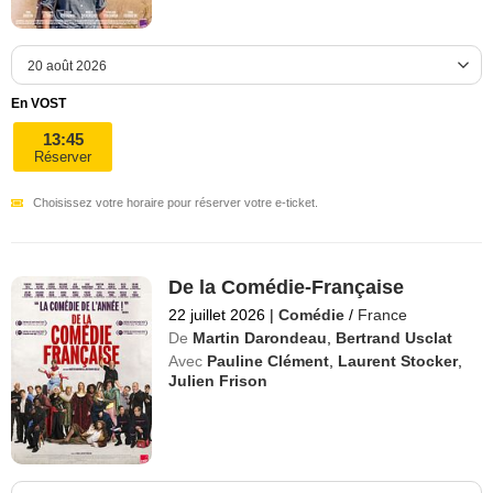
En VOST
13:45
Réserver
Choisissez votre horaire pour réserver votre e-ticket.
De la Comédie-Française
22 juillet 2026
|
Comédie
/
France
De
Martin Darondeau
,
Bertrand Usclat
Avec
Pauline Clément
,
Laurent Stocker
,
Julien Frison