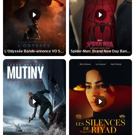
L'Odyssée Bande-annonce VO STFR
Spider-Man: Brand New Day Bande-annonce VO STFR