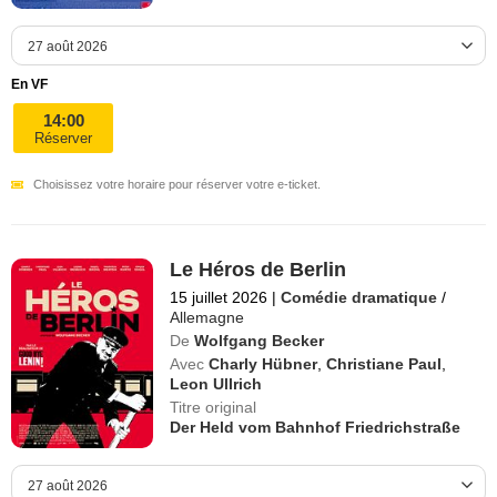
En VF
14:00
Réserver
Choisissez votre horaire pour réserver votre e-ticket.
Le Héros de Berlin
15 juillet 2026
|
Comédie dramatique
/
Allemagne
De
Wolfgang Becker
Avec
Charly Hübner
,
Christiane Paul
,
Leon Ullrich
Titre original
Der Held vom Bahnhof Friedrichstraße