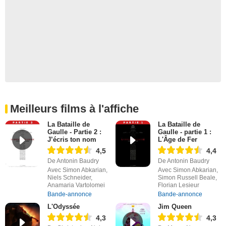
Meilleurs films à l'affiche
La Bataille de
La Bataille de
Gaulle - Partie 2 :
Gaulle - partie 1 :
J’écris ton nom
L'Âge de Fer
4,5
4,4
De Antonin Baudry
De Antonin Baudry
Avec Simon Abkarian,
Avec Simon Abkarian,
Niels Schneider,
Simon Russell Beale,
Anamaria Vartolomei
Florian Lesieur
Bande-annonce
Bande-annonce
L'Odyssée
Jim Queen
4,3
4,3