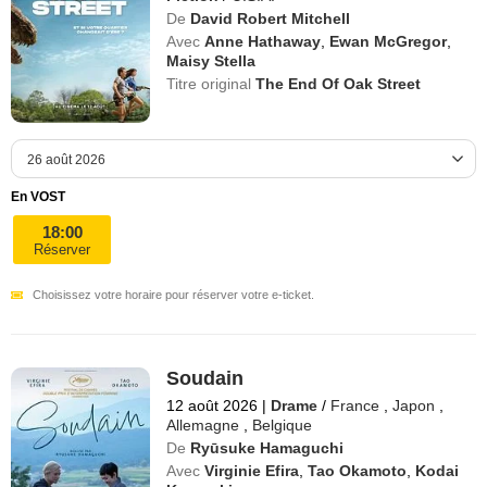
De
David Robert Mitchell
Avec
Anne Hathaway
,
Ewan McGregor
,
Maisy Stella
Titre original
The End Of Oak Street
En VOST
18:00
Réserver
Choisissez votre horaire pour réserver votre e-ticket.
Soudain
12 août 2026
|
Drame
/
France
,
Japon
,
Allemagne
,
Belgique
De
Ryūsuke Hamaguchi
Avec
Virginie Efira
,
Tao Okamoto
,
Kodai