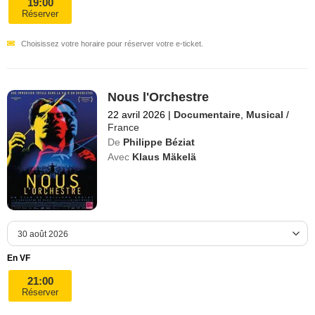
19:00
Réserver
Choisissez votre horaire pour réserver votre e-ticket.
Nous l'Orchestre
22 avril 2026
|
Documentaire
,
Musical
/
France
De
Philippe Béziat
Avec
Klaus Mäkelä
En VF
21:00
Réserver