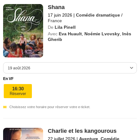
Shana
17 juin 2026
|
Comédie dramatique
/
France
De
Lila Pinell
Avec
Eva Huault
,
Noémie Lvovsky
,
Inès
Gherib
En VF
16:30
Réserver
Choisissez votre horaire pour réserver votre e-ticket.
Charlie et les kangourous
22 juillet 2026
|
Aventure
,
Comédie
,