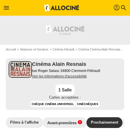
profil
menu
search
Accueil
Séances et horaires
Cinéma Hérault
Cinéma Cinéma Alain Resnais
Cin
Cinéma Alain Resnais
rue Roger Salasc 34800 Clermont-l'Hérault
Voir les informations d'accessibilité
1 Salle
Cartes acceptées :
CHÈQUE CINÉMA UNIVERSEL
CINÉCHÈQUES
Films à l'affiche
Prochainement
T
Avant-premières
1