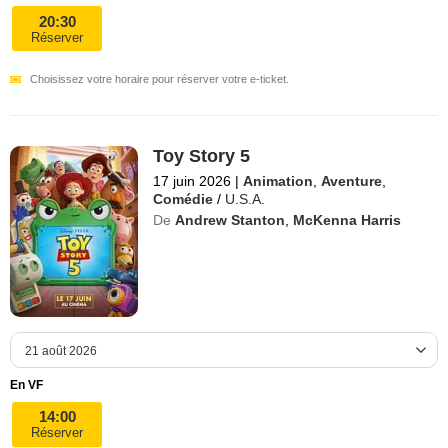
20:30
Réserver
Choisissez votre horaire pour réserver votre e-ticket.
Toy Story 5
17 juin 2026
|
Animation
,
Aventure
,
Comédie
/
U.S.A.
De
Andrew Stanton
,
McKenna Harris
En VF
14:00
Réserver