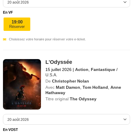
En VF
19:00
Réserver
Choisissez votre horaire pour réserver votre e-ticket.
L'Odyssée
15 juillet 2026
|
Action
,
Fantastique
/
U.S.A.
De
Christopher Nolan
Avec
Matt Damon
,
Tom Holland
,
Anne
Hathaway
Titre original
The Odyssey
En VOST