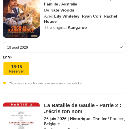
Famille
/
Australie
De
Kate Woods
Avec
Lily Whiteley
,
Ryan Corr
,
Rachel
House
Titre original
Kangaroo
En VF
18:15
Réserver
Choisissez votre horaire pour réserver votre e-ticket.
La Bataille de Gaulle - Partie 2 :
J’écris ton nom
26 juin 2026
|
Historique
,
Thriller
/
France
,
Belgique