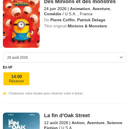
Des Minions et des monstres
24 juin 2026
|
Animation
,
Aventure
,
Comédie
/
U.S.A.
,
France
De
Pierre Coffin
,
Patrick Delage
Titre original
Minions & Monsters
En VF
14:00
Réserver
Choisissez votre horaire pour réserver votre e-ticket.
La fin d’Oak Street
12 août 2026
|
Action
,
Aventure
,
Science
Fiction
/
U.S.A.