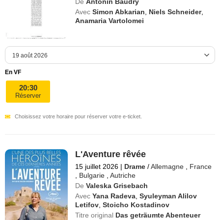
De
Antonin Baudry
Avec
Simon Abkarian
,
Niels Schneider
,
Anamaria Vartolomei
En VF
20:30
Réserver
Choisissez votre horaire pour réserver votre e-ticket.
L'Aventure rêvée
15 juillet 2026
|
Drame
/
Allemagne
,
France
,
Bulgarie
,
Autriche
De
Valeska Grisebach
Avec
Yana Radeva
,
Syuleyman Alilov
Letifov
,
Stoicho Kostadinov
Titre original
Das geträumte Abenteuer