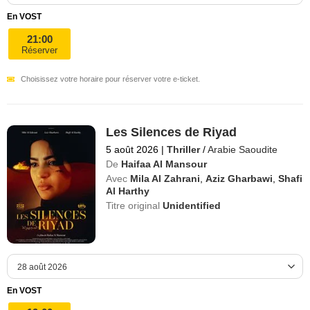
En VOST
21:00
Réserver
Choisissez votre horaire pour réserver votre e-ticket.
Les Silences de Riyad
5 août 2026
|
Thriller
/
Arabie Saoudite
De
Haifaa Al Mansour
Avec
Mila Al Zahrani
,
Aziz Gharbawi
,
Shafi
Al Harthy
Titre original
Unidentified
En VOST