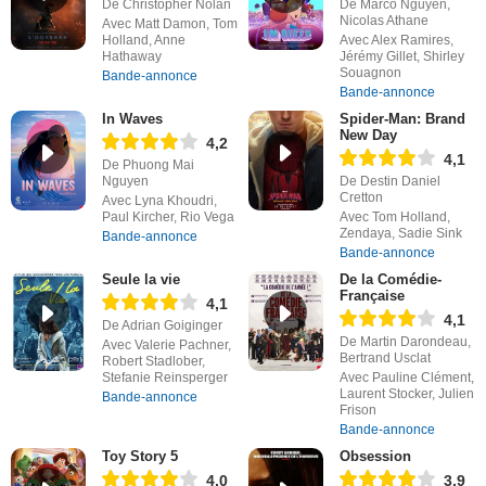
De Christopher Nolan
De Marco Nguyen,
Nicolas Athane
Avec Matt Damon, Tom
Holland, Anne
Avec Alex Ramires,
Hathaway
Jérémy Gillet, Shirley
Souagnon
Bande-annonce
Bande-annonce
In Waves
Spider-Man: Brand
New Day
4,2
4,1
De Phuong Mai
Nguyen
De Destin Daniel
Cretton
Avec Lyna Khoudri,
Paul Kircher, Rio Vega
Avec Tom Holland,
Zendaya, Sadie Sink
Bande-annonce
Bande-annonce
Seule la vie
De la Comédie-
Française
4,1
4,1
De Adrian Goiginger
De Martin Darondeau,
Avec Valerie Pachner,
Bertrand Usclat
Robert Stadlober,
Stefanie Reinsperger
Avec Pauline Clément,
Laurent Stocker, Julien
Bande-annonce
Frison
Bande-annonce
Toy Story 5
Obsession
4,0
3,9