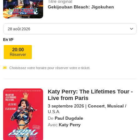
Titre original
Gekijouban Bleach: Jigokuhen
En VF
20:00
Réserver
Choisissez votre horaire pour réserver votre e-ticket.
Katy Perry: The Lifetimes Tour -
Live from Paris
3 septembre 2026
|
Concert
,
Musical
/
U.S.A.
De
Paul Dugdale
Avec
Katy Perry