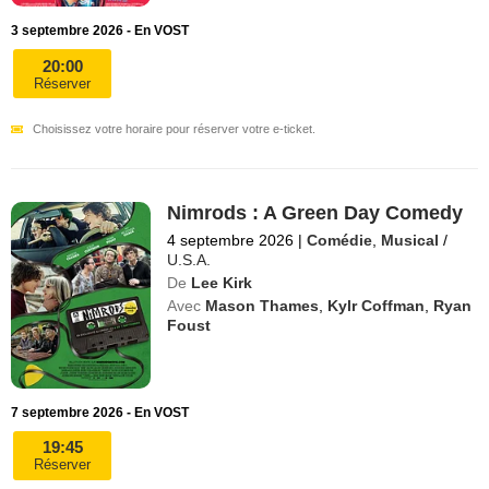
3 septembre 2026 - En VOST
20:00
Réserver
Choisissez votre horaire pour réserver votre e-ticket.
Nimrods : A Green Day Comedy
4 septembre 2026
|
Comédie
,
Musical
/
U.S.A.
De
Lee Kirk
Avec
Mason Thames
,
Kylr Coffman
,
Ryan
Foust
7 septembre 2026 - En VOST
19:45
Réserver