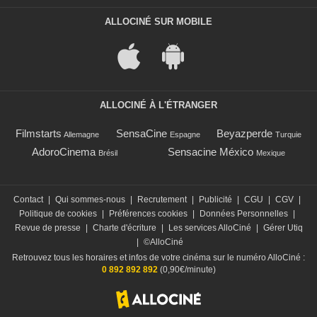
ALLOCINÉ SUR MOBILE
ALLOCINÉ À L'ÉTRANGER
Filmstarts
SensaCine
Beyazperde
Allemagne
Espagne
Turquie
AdoroCinema
Sensacine México
Brésil
Mexique
Contact
|
Qui sommes-nous
|
Recrutement
|
Publicité
|
CGU
|
CGV
|
Politique de cookies
|
Préférences cookies
|
Données Personnelles
|
Revue de presse
|
Charte d'écriture
|
Les services AlloCiné
|
Gérer Utiq
|
©AlloCiné
Retrouvez tous les horaires et infos de votre cinéma sur le numéro AlloCiné :
0 892 892 892
(0,90€/minute)