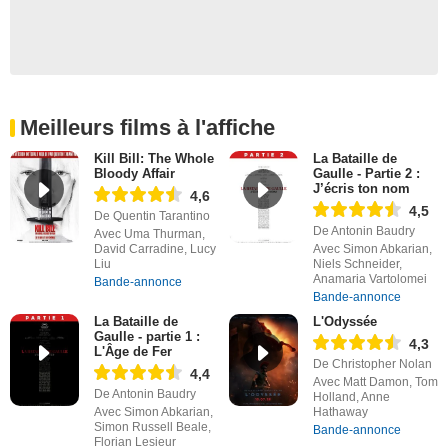
Meilleurs films à l'affiche
Kill Bill: The Whole
La Bataille de
Bloody Affair
Gaulle - Partie 2 :
J’écris ton nom
4,6
4,5
De Quentin Tarantino
De Antonin Baudry
Avec Uma Thurman,
David Carradine, Lucy
Avec Simon Abkarian,
Liu
Niels Schneider,
Anamaria Vartolomei
Bande-annonce
Bande-annonce
La Bataille de
L'Odyssée
Gaulle - partie 1 :
4,3
L'Âge de Fer
De Christopher Nolan
4,4
Avec Matt Damon, Tom
De Antonin Baudry
Holland, Anne
Avec Simon Abkarian,
Hathaway
Simon Russell Beale,
Bande-annonce
Florian Lesieur