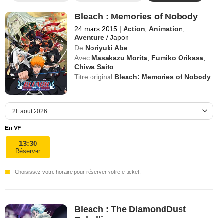
Bleach : Memories of Nobody
24 mars 2015
|
Action
,
Animation
,
Aventure
/
Japon
De
Noriyuki Abe
Avec
Masakazu Morita
,
Fumiko Orikasa
,
Chiwa Saito
Titre original
Bleach: Memories of Nobody
En VF
13:30
Réserver
Choisissez votre horaire pour réserver votre e-ticket.
Bleach : The DiamondDust