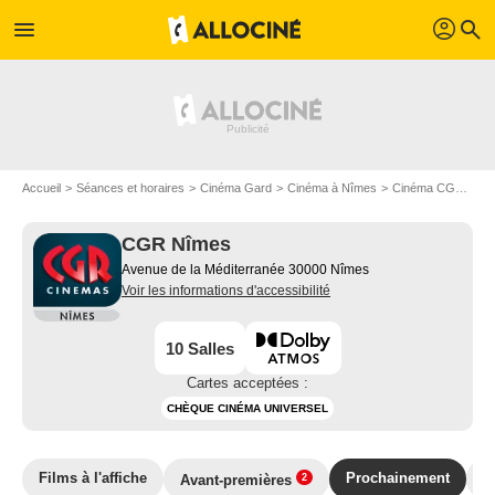
profil
menu
search
Accueil
Séances et horaires
Cinéma Gard
Cinéma à Nîmes
Cinéma CGR Nîmes
CGR Nîmes
Avenue de la Méditerranée 30000 Nîmes
Voir les informations d'accessibilité
10 Salles
Cartes acceptées :
CHÈQUE CINÉMA UNIVERSEL
Films à l'affiche
Prochainement
E
Avant-premières
2