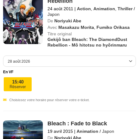
Rebellion
24 août 2011
|
Action
,
Animation
,
Thriller
/
Japon
De
Noriyuki Abe
Avec
Masakazu Morita
,
Fumiko Orikasa
Titre original
Gekijô ban Bleach: The DiamondDust
Rebellion - Mô hitotsu no hyôrinmaru
En VF
15:40
Réserver
Choisissez votre horaire pour réserver votre e-ticket.
Bleach : Fade to Black
19 avril 2015
|
Animation
/
Japon
De
Noriyuki Abe