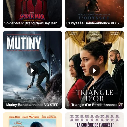
Spider-Man: Brand New Day Bande-annonce VO STFR
L'Odyssée Bande-annonce VO STFR
Mutiny Bande-annonce VO STFR
Le Triangle d'or Bande-annonce VF