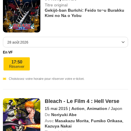
Titre original
Gekijō-ban Burīchi: Feido to~u Burakku
Kimi no Na o Yobu
En VF
17:50
Réserver
Choisissez votre horaire pour réserver votre e-ticket.
Bleach - Le Film 4 : Hell Verse
15 mai 2015
|
Action
,
Animation
/
Japon
De
Noriyuki Abe
Avec
Masakazu Morita
,
Fumiko Orikasa
,
Kazuya Nakai