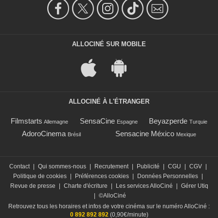
ALLOCINÉ SUR MOBILE
ALLOCINÉ À L'ÉTRANGER
Filmstarts
SensaCine
Beyazperde
Allemagne
Espagne
Turquie
AdoroCinema
Sensacine México
Brésil
Mexique
Contact
|
Qui sommes-nous
|
Recrutement
|
Publicité
|
CGU
|
CGV
|
Politique de cookies
|
Préférences cookies
|
Données Personnelles
|
Revue de presse
|
Charte d'écriture
|
Les services AlloCiné
|
Gérer Utiq
|
©AlloCiné
Retrouvez tous les horaires et infos de votre cinéma sur le numéro AlloCiné :
0 892 892 892
(0,90€/minute)