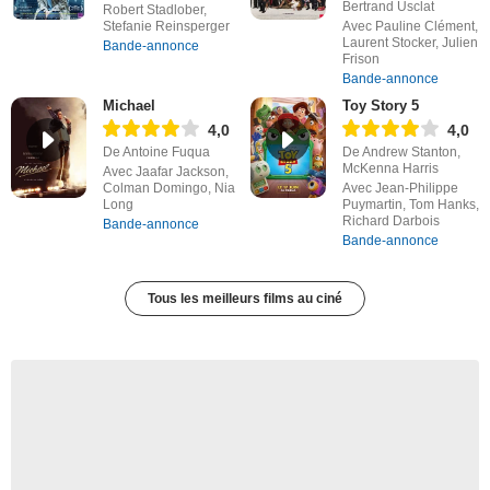
Bertrand Usclat
Robert Stadlober,
Stefanie Reinsperger
Avec Pauline Clément,
Laurent Stocker, Julien
Bande-annonce
Frison
Bande-annonce
Michael
Toy Story 5
4,0
4,0
De Antoine Fuqua
De Andrew Stanton,
McKenna Harris
Avec Jaafar Jackson,
Colman Domingo, Nia
Avec Jean-Philippe
Long
Puymartin, Tom Hanks,
Richard Darbois
Bande-annonce
Bande-annonce
Tous les meilleurs films au ciné