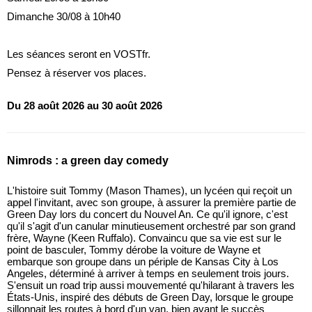
Dimanche 30/08 à 10h40
Les séances seront en VOSTfr.
Pensez à réserver vos places.
Du 28 août 2026 au 30 août 2026
Nimrods : a green day comedy
L'histoire suit Tommy (Mason Thames), un lycéen qui reçoit un
appel l'invitant, avec son groupe, à assurer la première partie de
Green Day lors du concert du Nouvel An. Ce qu'il ignore, c'est
qu'il s'agit d'un canular minutieusement orchestré par son grand
frère, Wayne (Keen Ruffalo). Convaincu que sa vie est sur le
point de basculer, Tommy dérobe la voiture de Wayne et
embarque son groupe dans un périple de Kansas City à Los
Angeles, déterminé à arriver à temps en seulement trois jours.
S'ensuit un road trip aussi mouvementé qu'hilarant à travers les
États-Unis, inspiré des débuts de Green Day, lorsque le groupe
sillonnait les routes à bord d'un van, bien avant le succès