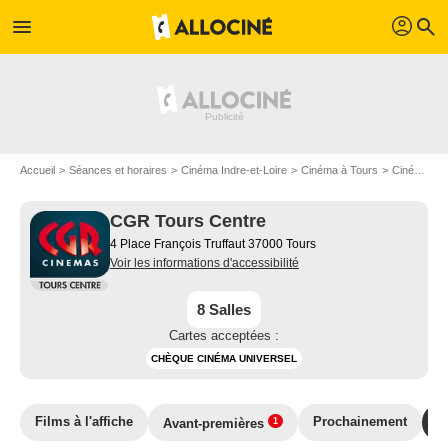
profil
menu
search
Accueil
Séances et horaires
Cinéma Indre-et-Loire
Cinéma à Tours
Cinéma CGR Tours Centre
CGR Tours Centre
4 Place François Truffaut 37000 Tours
Voir les informations d'accessibilité
8 Salles
Cartes acceptées :
CHÈQUE CINÉMA UNIVERSEL
Films à l'affiche
Prochainement
E
Avant-premières
1