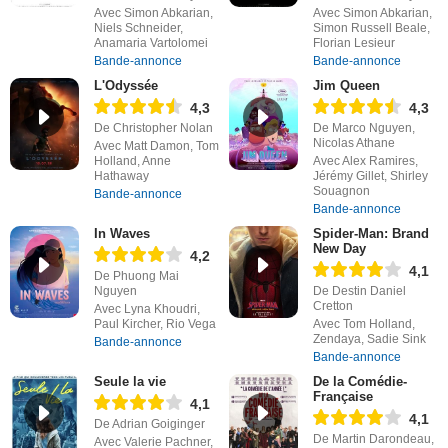
Avec Simon Abkarian,
Avec Simon Abkarian,
Niels Schneider,
Simon Russell Beale,
Anamaria Vartolomei
Florian Lesieur
Bande-annonce
Bande-annonce
L'Odyssée
Jim Queen
4,3
4,3
De Christopher Nolan
De Marco Nguyen,
Nicolas Athane
Avec Matt Damon, Tom
Holland, Anne
Avec Alex Ramires,
Hathaway
Jérémy Gillet, Shirley
Souagnon
Bande-annonce
Bande-annonce
In Waves
Spider-Man: Brand
New Day
4,2
4,1
De Phuong Mai
Nguyen
De Destin Daniel
Cretton
Avec Lyna Khoudri,
Paul Kircher, Rio Vega
Avec Tom Holland,
Zendaya, Sadie Sink
Bande-annonce
Bande-annonce
Seule la vie
De la Comédie-
Française
4,1
4,1
De Adrian Goiginger
De Martin Darondeau,
Avec Valerie Pachner,