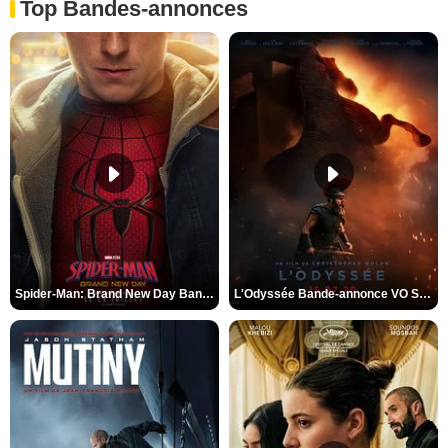
Top Bandes-annonces
Spider-Man: Brand New Day Bande-annonce VO STFR
L'Odyssée Bande-annonce VO STFR