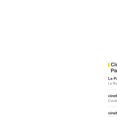
Ci
Pa
Le P
La Ro
cine
Cuvat
cine