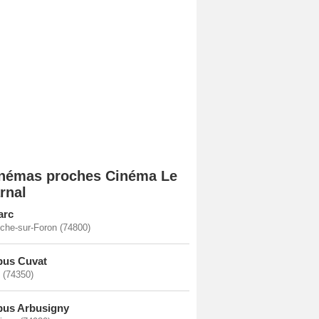
némas proches Cinéma Le
rnal
arc
che-sur-Foron (74800)
bus Cuvat
 (74350)
bus Arbusigny