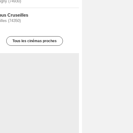
igny (74930)
bus Cruseilles
illes (74350)
Tous les cinémas proches