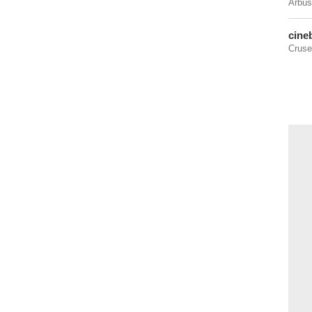
Arbus
cine
Cruse