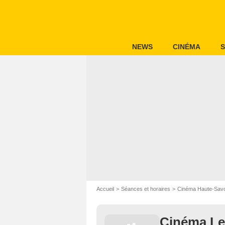
NEWS
CINÉMA
S
Accueil
Séances et horaires
Cinéma Haute-Savo
Cinéma Le