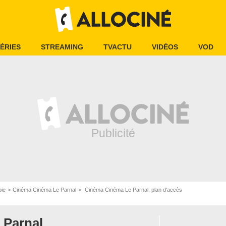
ÉRIES
STREAMING
TVACTU
VIDÉOS
VOD
ie
Cinéma Cinéma Le Parnal
Cinéma Cinéma Le Parnal: plan d'accès
 Parnal