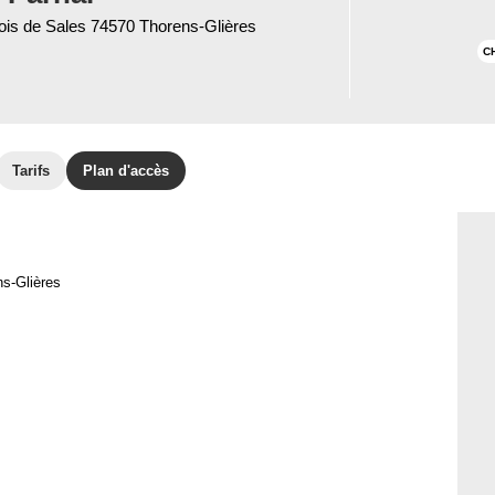
ois de Sales 74570 Thorens-Glières
C
Tarifs
Plan d'accès
ns-Glières