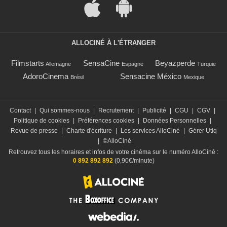
ALLOCINÉ À L'ÉTRANGER
Filmstarts
SensaCine
Beyazperde
Allemagne
Espagne
Turquie
AdoroCinema
Sensacine México
Brésil
Mexique
Contact
|
Qui sommes-nous
|
Recrutement
|
Publicité
|
CGU
|
CGV
|
Politique de cookies
|
Préférences cookies
|
Données Personnelles
|
Revue de presse
|
Charte d'écriture
|
Les services AlloCiné
|
Gérer Utiq
|
©AlloCiné
Retrouvez tous les horaires et infos de votre cinéma sur le numéro AlloCiné :
0 892 892 892
(0,90€/minute)