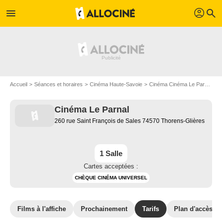
profil
menu
search
Accueil
Séances et horaires
Cinéma Haute-Savoie
Cinéma Cinéma Le Parnal
C
Cinéma Le Parnal
260 rue Saint François de Sales 74570 Thorens-Glières
1 Salle
Cartes acceptées :
CHÈQUE CINÉMA UNIVERSEL
Films à l'affiche
Prochainement
Tarifs
Plan d'accès