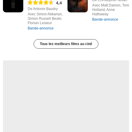
De Christopher Nolan
4,4
Avec Matt Damon, Tom
De Antonin Baudry
Holland, Anne
Avec Simon Abkarian,
Hathaway
Simon Russell Beale,
Bande-annonce
Florian Lesieur
Bande-annonce
Tous les meilleurs films au ciné