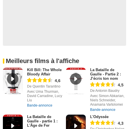
Meilleurs films à l'affiche
Kill Bill: The Whole
La Bataille de
Bloody Affair
Gaulle - Partie 2 :
J’écris ton nom
4,6
4,5
De Quentin Tarantino
De Antonin Baudry
Avec Uma Thurman,
David Carradine, Lucy
Avec Simon Abkarian,
Liu
Niels Schneider,
Anamaria Vartolomei
Bande-annonce
Bande-annonce
La Bataille de
L'Odyssée
Gaulle - partie 1 :
4,3
L'Âge de Fer