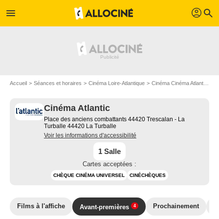
profil
menu
search
Accueil
Séances et horaires
Cinéma Loire-Atlantique
Cinéma Cinéma Atlantic
C
Cinéma Atlantic
Place des anciens combattants 44420 Trescalan - La
Turballe 44420 La Turballe
Voir les informations d'accessibilité
1 Salle
Cartes acceptées :
CHÈQUE CINÉMA UNIVERSEL
CINÉCHÈQUES
Films à l'affiche
Prochainement
T
Avant-premières
4