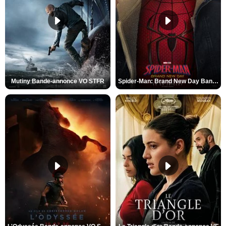
Mutiny Bande-annonce VO STFR
Spider-Man: Brand New Day Bande-annonce VO STFR