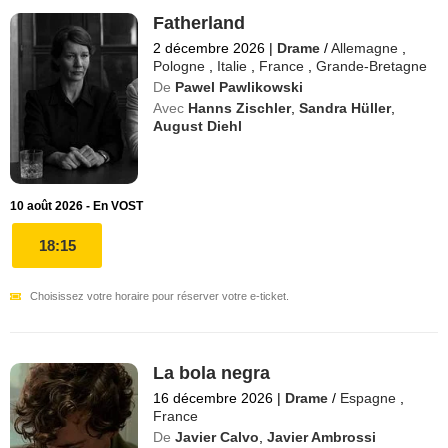
Fatherland
2 décembre 2026
|
Drame
/
Allemagne
,
Pologne
,
Italie
,
France
,
Grande-Bretagne
De
Pawel Pawlikowski
Avec
Hanns Zischler
,
Sandra Hüller
,
August Diehl
10 août 2026 - En VOST
18:15
Choisissez votre horaire pour réserver votre e-ticket.
La bola negra
16 décembre 2026
|
Drame
/
Espagne
,
France
De
Javier Calvo
,
Javier Ambrossi