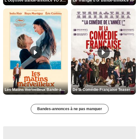
L'Odyssée Bande-annonce VO STFR
Le Triangle d'or Bande-annonce VF
Les Matins merveilleux Bande-annonce VF
De la Comédie-Française Teaser VF
Bandes-annonces à ne pas manquer