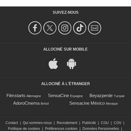
SUIVEZ-NOUS
ALLOCINÉ SUR MOBILE
ALLOCINÉ À L'ÉTRANGER
Filmstarts
SensaCine
Beyazperde
Allemagne
Espagne
Turquie
AdoroCinema
Sensacine México
Brésil
Mexique
Contact
|
Qui sommes-nous
|
Recrutement
|
Publicité
|
CGU
|
CGV
|
Politique de cookies
|
Préférences cookies
|
Données Personnelles
|