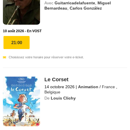
Avec
Guitarricadelafuente
,
Miguel
Bernardeau
,
Carlos González
10 août 2026 - En VOST
21:00
Choisissez votre horaire pour réserver votre e-ticket.
Le Corset
14 octobre 2026
|
Animation
/
France
,
Belgique
De
Louis Clichy