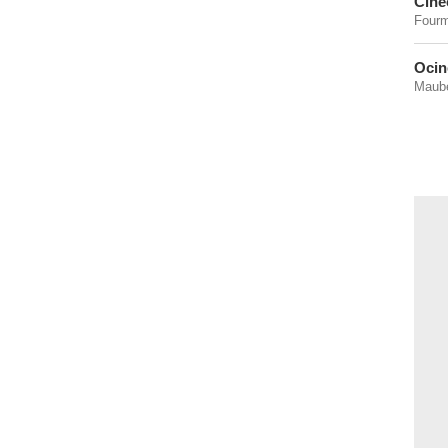
Ciné
Fourm
Ocin
Maube