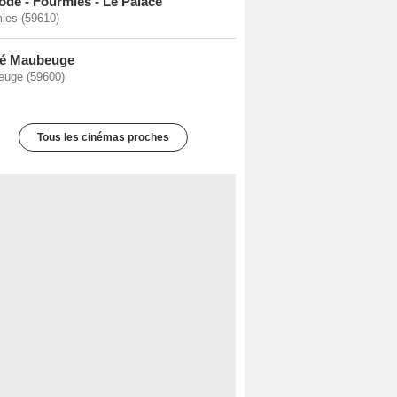
ode - Fourmies - Le Palace
ies (59610)
é Maubeuge
uge (59600)
Tous les cinémas proches