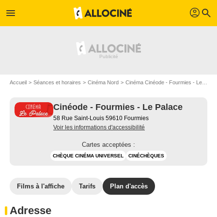
profil
menu
search
Accueil
Séances et horaires
Cinéma Nord
Cinéma Cinéode - Fourmies - Le Palace
Cinéode - Fourmies - Le Palace
58 Rue Saint-Louis 59610 Fourmies
Voir les informations d'accessibilité
Cartes acceptées :
CHÈQUE CINÉMA UNIVERSEL
CINÉCHÈQUES
Films à l'affiche
Tarifs
Plan d'accès
Adresse