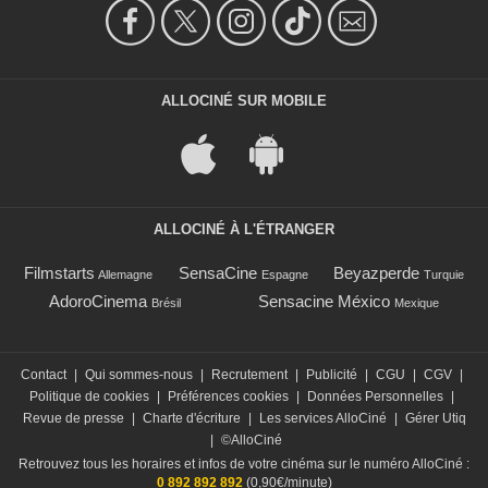
ALLOCINÉ SUR MOBILE
ALLOCINÉ À L'ÉTRANGER
Filmstarts
SensaCine
Beyazperde
Allemagne
Espagne
Turquie
AdoroCinema
Sensacine México
Brésil
Mexique
Contact
|
Qui sommes-nous
|
Recrutement
|
Publicité
|
CGU
|
CGV
|
Politique de cookies
|
Préférences cookies
|
Données Personnelles
|
Revue de presse
|
Charte d'écriture
|
Les services AlloCiné
|
Gérer Utiq
|
©AlloCiné
Retrouvez tous les horaires et infos de votre cinéma sur le numéro AlloCiné :
0 892 892 892
(0,90€/minute)