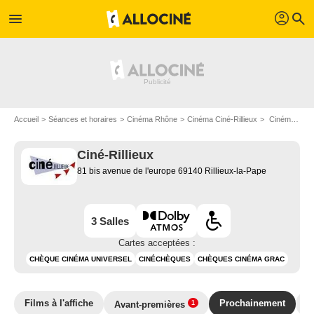
profil
menu
search
Accueil
Séances et horaires
Cinéma Rhône
Cinéma Ciné-Rillieux
Cinéma Ciné-Rillieux : Films bientôt à l'affiche
Ciné-Rillieux
81 bis avenue de l'europe 69140 Rillieux-la-Pape
3 Salles
Cartes acceptées :
CHÈQUE CINÉMA UNIVERSEL
CINÉCHÈQUES
CHÈQUES CINÉMA GRAC
Films à l'affiche
Prochainement
E
Avant-premières
1