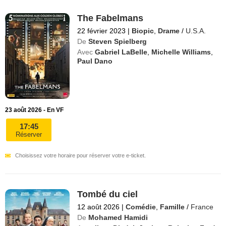
The Fabelmans
22 février 2023
|
Biopic
,
Drame
/
U.S.A.
De
Steven Spielberg
Avec
Gabriel LaBelle
,
Michelle Williams
,
Paul Dano
23 août 2026 - En VF
17:45
Réserver
Choisissez votre horaire pour réserver votre e-ticket.
Tombé du ciel
12 août 2026
|
Comédie
,
Famille
/
France
De
Mohamed Hamidi