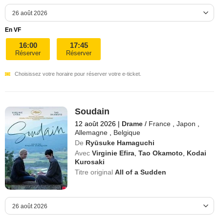
En VF
16:00
17:45
Réserver
Réserver
Choisissez votre horaire pour réserver votre e-ticket.
Soudain
12 août 2026
|
Drame
/
France
,
Japon
,
Allemagne
,
Belgique
De
Ryūsuke Hamaguchi
Avec
Virginie Efira
,
Tao Okamoto
,
Kodai
Kurosaki
Titre original
All of a Sudden