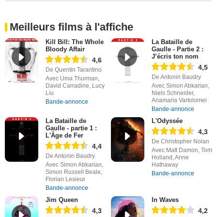
Meilleurs films à l'affiche
Kill Bill: The Whole
La Bataille de
Bloody Affair
Gaulle - Partie 2 :
J’écris ton nom
4,6
4,5
De Quentin Tarantino
De Antonin Baudry
Avec Uma Thurman,
David Carradine, Lucy
Avec Simon Abkarian,
Liu
Niels Schneider,
Anamaria Vartolomei
Bande-annonce
Bande-annonce
La Bataille de
L'Odyssée
Gaulle - partie 1 :
4,3
L'Âge de Fer
De Christopher Nolan
4,4
Avec Matt Damon, Tom
De Antonin Baudry
Holland, Anne
Avec Simon Abkarian,
Hathaway
Simon Russell Beale,
Bande-annonce
Florian Lesieur
Bande-annonce
Jim Queen
In Waves
4,3
4,2