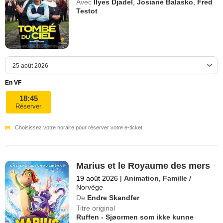
Avec
Ilyes Djadel
,
Josiane Balasko
,
Fred
Testot
En VF
18:45
Réserver
Choisissez votre horaire pour réserver votre e-ticket.
Marius et le Royaume des mers
19 août 2026
|
Animation
,
Famille
/
Norvège
De
Endre Skandfer
Titre original
Ruffen - Sjøormen som ikke kunne