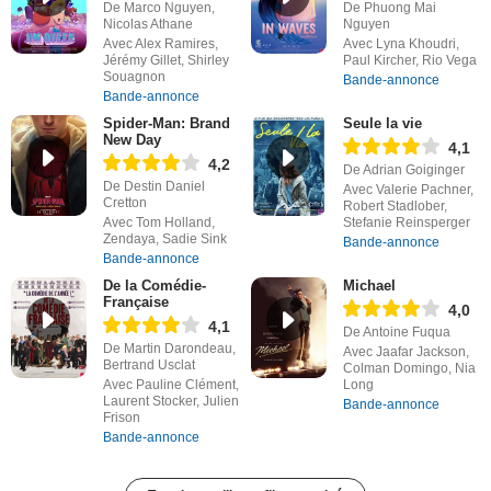
De Marco Nguyen,
De Phuong Mai
Nicolas Athane
Nguyen
Avec Alex Ramires,
Avec Lyna Khoudri,
Jérémy Gillet, Shirley
Paul Kircher, Rio Vega
Souagnon
Bande-annonce
Bande-annonce
Spider-Man: Brand
Seule la vie
New Day
4,1
4,2
De Adrian Goiginger
De Destin Daniel
Avec Valerie Pachner,
Cretton
Robert Stadlober,
Avec Tom Holland,
Stefanie Reinsperger
Zendaya, Sadie Sink
Bande-annonce
Bande-annonce
De la Comédie-
Michael
Française
4,0
4,1
De Antoine Fuqua
De Martin Darondeau,
Avec Jaafar Jackson,
Bertrand Usclat
Colman Domingo, Nia
Avec Pauline Clément,
Long
Laurent Stocker, Julien
Bande-annonce
Frison
Bande-annonce