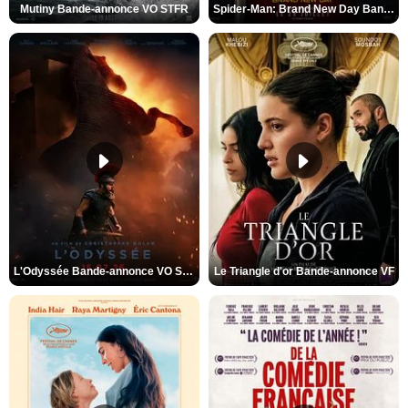
Mutiny Bande-annonce VO STFR
Spider-Man: Brand New Day Bande-annonce VO STFR
L'Odyssée Bande-annonce VO STFR
Le Triangle d'or Bande-annonce VF