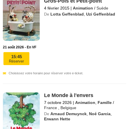
Gros-Pois et Petit-point
4 février 2015
|
Animation
/
Suède
De
Lotta Geffenblad
,
Uzi Geffenblad
21 août 2026 - En VF
15:45
Réserver
Choisissez votre horaire pour réserver votre e-ticket.
Le Monde à l'envers
7 octobre 2026
|
Animation
,
Famille
/
France
,
Belgique
De
Arnaud Demuynck
,
Noé Garcia
,
Erwann Hette