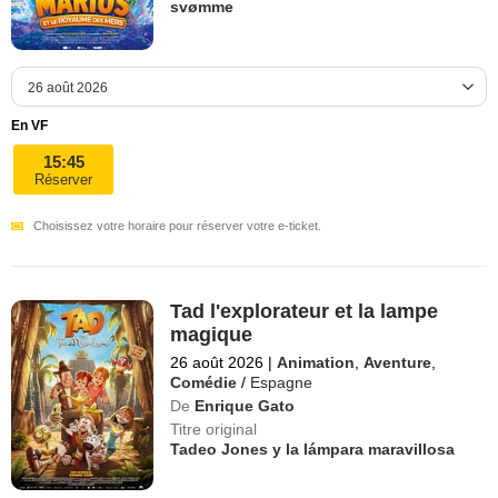
svømme
En VF
15:45
Réserver
Choisissez votre horaire pour réserver votre e-ticket.
Tad l'explorateur et la lampe
magique
26 août 2026
|
Animation
,
Aventure
,
Comédie
/
Espagne
De
Enrique Gato
Titre original
Tadeo Jones y la lámpara maravillosa