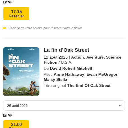
En VF
17:15
Réserver
Choisissez votre horaire pour réserver votre e-ticket.
La fin d’Oak Street
12 août 2026
|
Action
,
Aventure
,
Science
Fiction
/
U.S.A.
De
David Robert Mitchell
Avec
Anne Hathaway
,
Ewan McGregor
,
Maisy Stella
Titre original
The End Of Oak Street
En VF
21:00