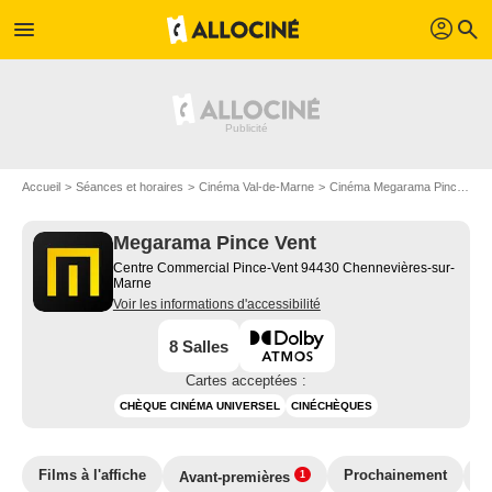
profil
menu
search
Accueil
Séances et horaires
Cinéma Val-de-Marne
Cinéma Megarama Pince Vent
Megarama Pince Vent
Centre Commercial Pince-Vent 94430 Chennevières-sur-
Marne
Voir les informations d'accessibilité
8 Salles
Cartes acceptées :
CHÈQUE CINÉMA UNIVERSEL
CINÉCHÈQUES
Films à l'affiche
Prochainement
T
Avant-premières
1