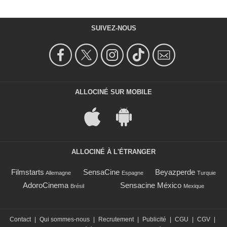
SUIVEZ-NOUS
ALLOCINÉ SUR MOBILE
ALLOCINÉ À L'ÉTRANGER
Filmstarts
SensaCine
Beyazperde
Allemagne
Espagne
Turquie
AdoroCinema
Sensacine México
Brésil
Mexique
Contact
|
Qui sommes-nous
|
Recrutement
|
Publicité
|
CGU
|
CGV
|