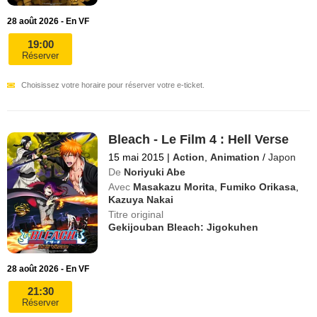
28 août 2026 - En VF
19:00
Réserver
Choisissez votre horaire pour réserver votre e-ticket.
Bleach - Le Film 4 : Hell Verse
15 mai 2015
|
Action
,
Animation
/
Japon
De
Noriyuki Abe
Avec
Masakazu Morita
,
Fumiko Orikasa
,
Kazuya Nakai
Titre original
Gekijouban Bleach: Jigokuhen
28 août 2026 - En VF
21:30
Réserver