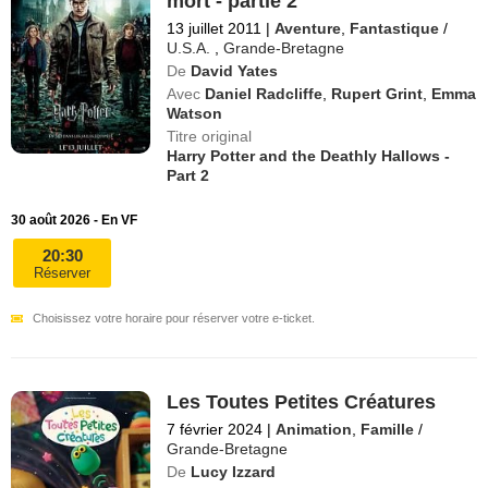
mort - partie 2
13 juillet 2011
|
Aventure
,
Fantastique
/
U.S.A.
,
Grande-Bretagne
De
David Yates
Avec
Daniel Radcliffe
,
Rupert Grint
,
Emma
Watson
Titre original
Harry Potter and the Deathly Hallows -
Part 2
30 août 2026 - En VF
20:30
Réserver
Choisissez votre horaire pour réserver votre e-ticket.
Les Toutes Petites Créatures
7 février 2024
|
Animation
,
Famille
/
Grande-Bretagne
De
Lucy Izzard