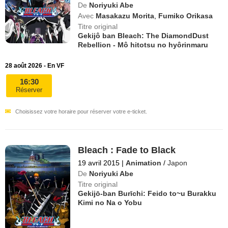
De
Noriyuki Abe
Avec
Masakazu Morita
,
Fumiko Orikasa
Titre original
Gekijô ban Bleach: The DiamondDust
Rebellion - Mô hitotsu no hyôrinmaru
28 août 2026 - En VF
16:30
Réserver
Choisissez votre horaire pour réserver votre e-ticket.
Bleach : Fade to Black
19 avril 2015
|
Animation
/
Japon
De
Noriyuki Abe
Titre original
Gekijō-ban Burīchi: Feido to~u Burakku
Kimi no Na o Yobu