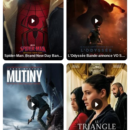
Spider-Man: Brand New Day Bande-annonce VO STFR
L'Odyssée Bande-annonce VO STFR