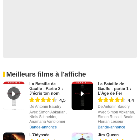
Meilleurs films à l'affiche
La Bataille de
La Bataille de
Gaulle - Partie 2 :
Gaulle - partie 1 :
J’écris ton nom
L'Âge de Fer
4,5
4,4
De Antonin Baudry
De Antonin Baudry
Avec Simon Abkarian,
Avec Simon Abkarian,
Niels Schneider,
Simon Russell Beale,
Anamaria Vartolomei
Florian Lesieur
Bande-annonce
Bande-annonce
L'Odyssée
Jim Queen