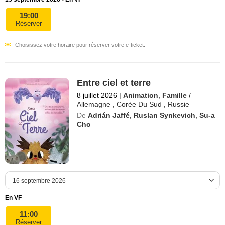
19:00
Réserver
Choisissez votre horaire pour réserver votre e-ticket.
Entre ciel et terre
8 juillet 2026
|
Animation
,
Famille
/
Allemagne
,
Corée Du Sud
,
Russie
De
Adrián Jaffé
,
Ruslan Synkevich
,
Su-a
Cho
En VF
11:00
Réserver