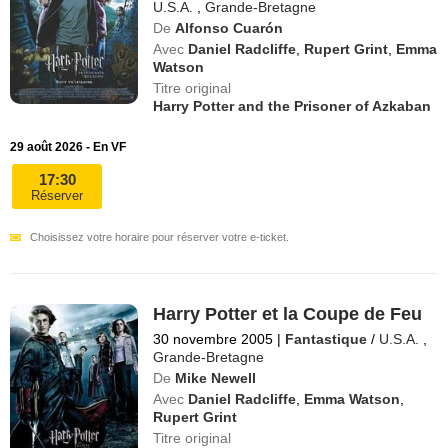
U.S.A.
,
Grande-Bretagne
De
Alfonso Cuarón
Avec
Daniel Radcliffe
,
Rupert Grint
,
Emma
Watson
Titre original
Harry Potter and the Prisoner of Azkaban
29 août 2026 - En VF
17:30
Réserver
Choisissez votre horaire pour réserver votre e-ticket.
Harry Potter et la Coupe de Feu
30 novembre 2005
|
Fantastique
/
U.S.A.
,
Grande-Bretagne
De
Mike Newell
Avec
Daniel Radcliffe
,
Emma Watson
,
Rupert Grint
Titre original