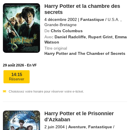
Harry Potter et la chambre des
secrets
4 décembre 2002
|
Fantastique
/
U.S.A.
,
Grande-Bretagne
De
Chris Columbus
Avec
Daniel Radcliffe
,
Rupert Grint
,
Emma
Watson
Titre original
Harry Potter and The Chamber of Secrets
29 août 2026 - En VF
14:15
Réserver
Choisissez votre horaire pour réserver votre e-ticket.
Harry Potter et le Prisonnier
d'Azkaban
2 juin 2004
|
Aventure
,
Fantastique
/