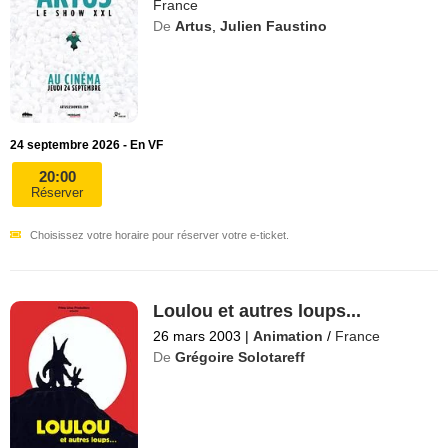
France
De
Artus
,
Julien Faustino
24 septembre 2026 - En VF
20:00
Réserver
Choisissez votre horaire pour réserver votre e-ticket.
Loulou et autres loups...
26 mars 2003
|
Animation
/
France
De
Grégoire Solotareff