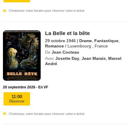
Choisissez votre horaire pour réserver votre e-ticket.
La Belle et la bête
29 octobre 1946
|
Drame
,
Fantastique
,
Romance
/
Luxembourg
,
France
De
Jean Cocteau
Avec
Josette Day
,
Jean Marais
,
Marcel
André
20 septembre 2026 - En VF
11:00
Réserver
Choisissez votre horaire pour réserver votre e-ticket.