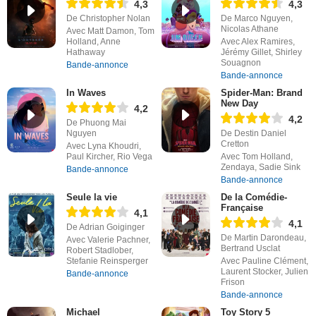
4,3
4,3
De Christopher Nolan
De Marco Nguyen,
Nicolas Athane
Avec Matt Damon, Tom
Holland, Anne
Avec Alex Ramires,
Hathaway
Jérémy Gillet, Shirley
Souagnon
Bande-annonce
Bande-annonce
In Waves
Spider-Man: Brand
New Day
4,2
4,2
De Phuong Mai
Nguyen
De Destin Daniel
Cretton
Avec Lyna Khoudri,
Paul Kircher, Rio Vega
Avec Tom Holland,
Zendaya, Sadie Sink
Bande-annonce
Bande-annonce
Seule la vie
De la Comédie-
Française
4,1
4,1
De Adrian Goiginger
De Martin Darondeau,
Avec Valerie Pachner,
Bertrand Usclat
Robert Stadlober,
Stefanie Reinsperger
Avec Pauline Clément,
Laurent Stocker, Julien
Bande-annonce
Frison
Bande-annonce
Michael
Toy Story 5