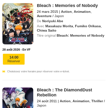
Bleach : Memories of Nobody
24 mars 2015
|
Action
,
Animation
,
Aventure
/
Japon
De
Noriyuki Abe
Avec
Masakazu Morita
,
Fumiko Orikasa
,
Chiwa Saito
Titre original
Bleach: Memories of Nobody
28 août 2026 - En VF
14:00
Réserver
Choisissez votre horaire pour réserver votre e-ticket.
Bleach : The DiamondDust
Rebellion
24 août 2011
|
Action
,
Animation
,
Thriller
/
Japon