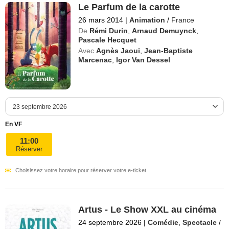
Le Parfum de la carotte
26 mars 2014
|
Animation
/
France
De
Rémi Durin
,
Arnaud Demuynck
,
Pascale Hecquet
Avec
Agnès Jaoui
,
Jean-Baptiste
Marcenac
,
Igor Van Dessel
En VF
11:00
Réserver
Choisissez votre horaire pour réserver votre e-ticket.
Artus - Le Show XXL au cinéma
24 septembre 2026
|
Comédie
,
Spectacle
/