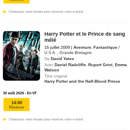
Choisissez votre horaire pour réserver votre e-ticket.
Harry Potter et le Prince de sang
mêlé
15 juillet 2009
|
Aventure
,
Fantastique
/
U.S.A.
,
Grande-Bretagne
De
David Yates
Avec
Daniel Radcliffe
,
Rupert Grint
,
Emma
Watson
Titre original
Harry Potter and the Half-Blood Prince
30 août 2026 - En VF
14:00
Réserver
Choisissez votre horaire pour réserver votre e-ticket.