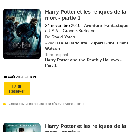
Harry Potter et les reliques de la
mort - partie 1
24 novembre 2010
|
Aventure
,
Fantastique
/
U.S.A.
,
Grande-Bretagne
De
David Yates
Avec
Daniel Radcliffe
,
Rupert Grint
,
Emma
Watson
Titre original
Harry Potter and the Deathly Hallows -
Part 1
30 août 2026 - En VF
17:00
Réserver
Choisissez votre horaire pour réserver votre e-ticket.
Harry Potter et les reliques de la