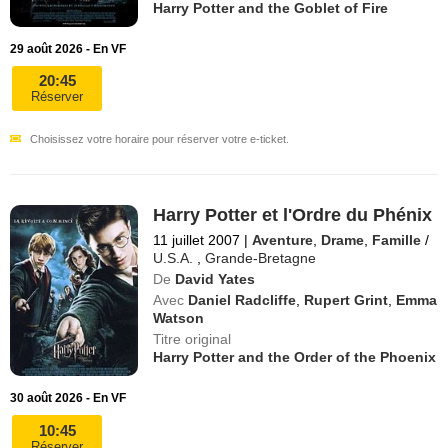
Harry Potter and the Goblet of Fire
29 août 2026 - En VF
20:45
Réserver
Choisissez votre horaire pour réserver votre e-ticket.
Harry Potter et l'Ordre du Phénix
11 juillet 2007
|
Aventure
,
Drame
,
Famille
/
U.S.A.
,
Grande-Bretagne
De
David Yates
Avec
Daniel Radcliffe
,
Rupert Grint
,
Emma
Watson
Titre original
Harry Potter and the Order of the Phoenix
30 août 2026 - En VF
10:45
Réserver