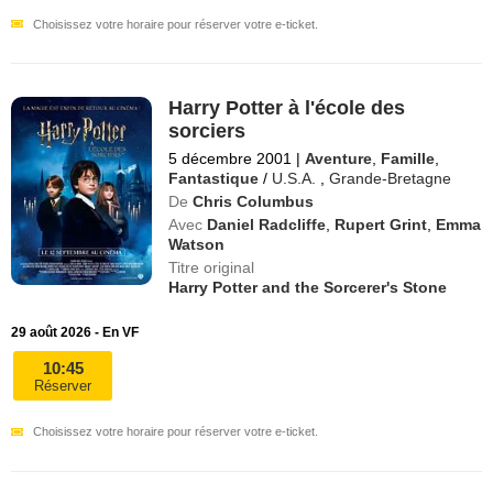
Choisissez votre horaire pour réserver votre e-ticket.
Harry Potter à l'école des
sorciers
5 décembre 2001
|
Aventure
,
Famille
,
Fantastique
/
U.S.A.
,
Grande-Bretagne
De
Chris Columbus
Avec
Daniel Radcliffe
,
Rupert Grint
,
Emma
Watson
Titre original
Harry Potter and the Sorcerer's Stone
29 août 2026 - En VF
10:45
Réserver
Choisissez votre horaire pour réserver votre e-ticket.