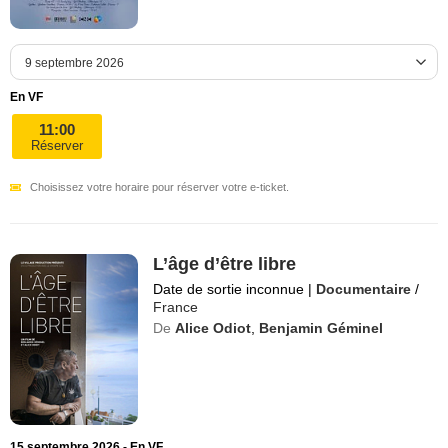
En VF
11:00
Réserver
Choisissez votre horaire pour réserver votre e-ticket.
L’âge d’être libre
Date de sortie inconnue
|
Documentaire
/
France
De
Alice Odiot
,
Benjamin Géminel
15 septembre 2026 - En VF