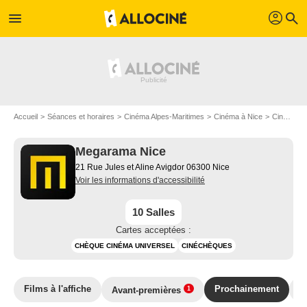
profil
menu
search
Accueil
Séances et horaires
Cinéma Alpes-Maritimes
Cinéma à Nice
Cinéma Megarama Nice
Megarama Nice
21 Rue Jules et Aline Avigdor 06300 Nice
Voir les informations d'accessibilité
10 Salles
Cartes acceptées :
CHÈQUE CINÉMA UNIVERSEL
CINÉCHÈQUES
Films à l'affiche
Prochainement
P
Avant-premières
1