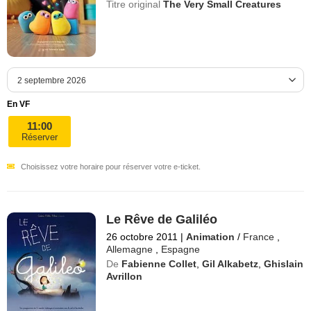
Titre original
The Very Small Creatures
En VF
11:00
Réserver
Choisissez votre horaire pour réserver votre e-ticket.
Le Rêve de Galiléo
26 octobre 2011
|
Animation
/
France
,
Allemagne
,
Espagne
De
Fabienne Collet
,
Gil Alkabetz
,
Ghislain
Avrillon