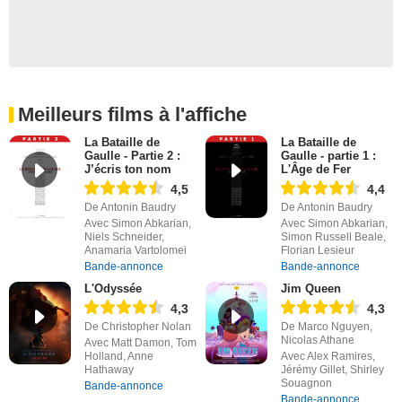
Meilleurs films à l'affiche
La Bataille de
La Bataille de
Gaulle - Partie 2 :
Gaulle - partie 1 :
J’écris ton nom
L'Âge de Fer
4,5
4,4
De Antonin Baudry
De Antonin Baudry
Avec Simon Abkarian,
Avec Simon Abkarian,
Niels Schneider,
Simon Russell Beale,
Anamaria Vartolomei
Florian Lesieur
Bande-annonce
Bande-annonce
L'Odyssée
Jim Queen
4,3
4,3
De Christopher Nolan
De Marco Nguyen,
Nicolas Athane
Avec Matt Damon, Tom
Holland, Anne
Avec Alex Ramires,
Hathaway
Jérémy Gillet, Shirley
Souagnon
Bande-annonce
Bande-annonce