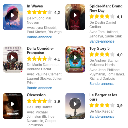
In Waves
Spider-Man: Brand
New Day
4,2
4,1
De Phuong Mai
Nguyen
De Destin Daniel
Cretton
Avec Lyna Khoudri,
Paul Kircher, Rio Vega
Avec Tom Holland,
Zendaya, Sadie Sink
Bande-annonce
Bande-annonce
De la Comédie-
Toy Story 5
Française
4,0
4,1
De Andrew Stanton,
De Martin Darondeau,
McKenna Harris
Bertrand Usclat
Avec Jean-Philippe
Avec Pauline Clément,
Puymartin, Tom Hanks,
Laurent Stocker, Julien
Richard Darbois
Frison
Bande-annonce
Bande-annonce
Obsession
Le Berger et les
ours
3,9
3,9
De Curry Barker
De Max Keegan
Avec Michael
Johnston (II), Inde
Bande-annonce
Navarrette, Cooper
Tomlinson