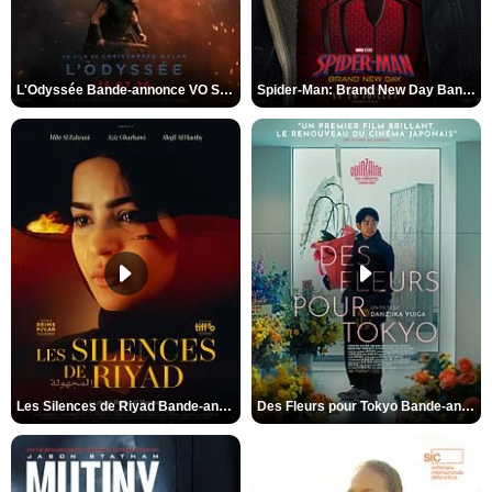
L'Odyssée Bande-annonce VO STFR
Spider-Man: Brand New Day Bande-annonce VO STFR
Les Silences de Riyad Bande-annonce VO STFR
Des Fleurs pour Tokyo Bande-annonce VO STFR