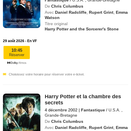
De
Chris Columbus
Avec
Daniel Radcliffe
,
Rupert Grint
,
Emma
Watson
Titre original
Harry Potter and the Sorcerer's Stone
29 août 2026 - En VF
10:45
Réserver
Choisissez votre horaire pour réserver votre e-ticket.
Harry Potter et la chambre des
secrets
4 décembre 2002
|
Fantastique
/
U.S.A.
,
Grande-Bretagne
De
Chris Columbus
Avec
Daniel Radcliffe
,
Rupert Grint
,
Emma