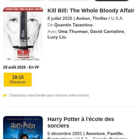
Kill Bill: The Whole Bloody Affair
8 juillet 2026
|
Action
,
Thriller
/
U.S.A.
De
Quentin Tarantino
Avec
Uma Thurman
,
David Carradine
,
Lucy Liu
28 août 2026 - En VF
19:15
Réserver
Choisissez votre horaire pour réserver votre e-ticket.
Harry Potter à l'école des
sorciers
5 décembre 2001
|
Aventure
,
Famille
,
Fantastique
/
U.S.A.
,
Grande-Bretagne