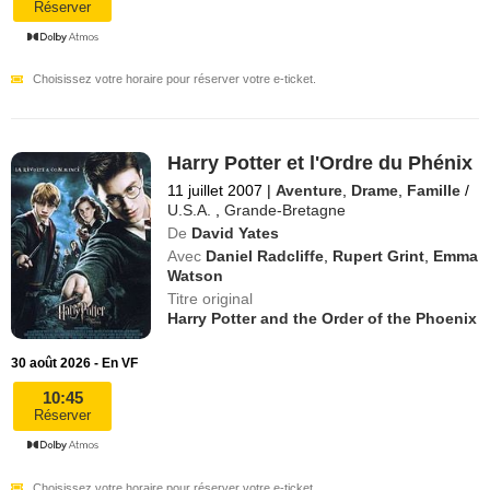
Réserver
Choisissez votre horaire pour réserver votre e-ticket.
Harry Potter et l'Ordre du Phénix
11 juillet 2007
|
Aventure
,
Drame
,
Famille
/
U.S.A.
,
Grande-Bretagne
De
David Yates
Avec
Daniel Radcliffe
,
Rupert Grint
,
Emma
Watson
Titre original
Harry Potter and the Order of the Phoenix
30 août 2026 - En VF
10:45
Réserver
Choisissez votre horaire pour réserver votre e-ticket.