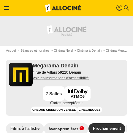
profil
menu
search
Accueil
Séances et horaires
Cinéma Nord
Cinéma à Denain
Cinéma Megarama Denain
Megarama Denain
4 rue de Villars 59220 Denain
Voir les informations d'accessibilité
7 Salles
Cartes acceptées :
CHÈQUE CINÉMA UNIVERSEL
CINÉCHÈQUES
Films à l'affiche
Prochainement
P
Avant-premières
1