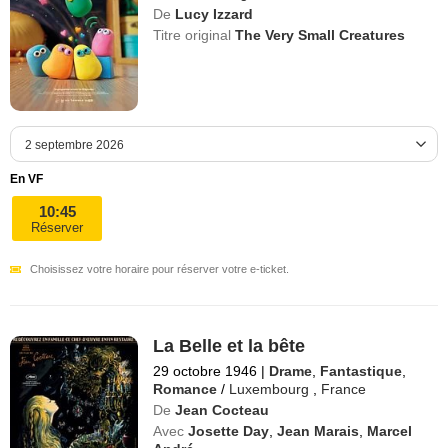
De
Lucy Izzard
Titre original
The Very Small Creatures
En VF
10:45
Réserver
Choisissez votre horaire pour réserver votre e-ticket.
La Belle et la bête
29 octobre 1946
|
Drame
,
Fantastique
,
Romance
/
Luxembourg
,
France
De
Jean Cocteau
Avec
Josette Day
,
Jean Marais
,
Marcel