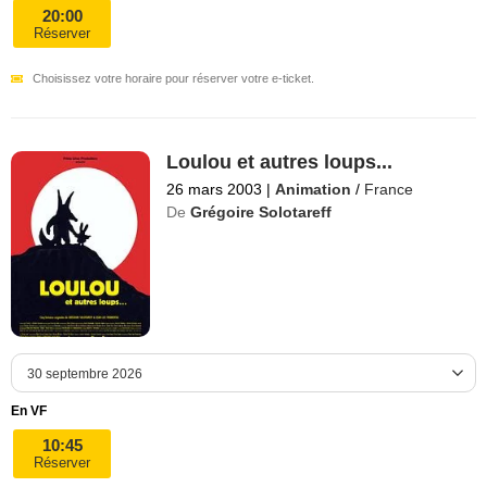
20:00
Réserver
Choisissez votre horaire pour réserver votre e-ticket.
Loulou et autres loups...
26 mars 2003
|
Animation
/
France
De
Grégoire Solotareff
En VF
10:45
Réserver