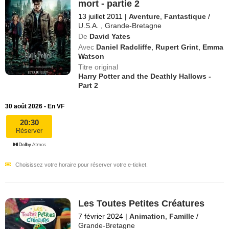
mort - partie 2
13 juillet 2011
|
Aventure
,
Fantastique
/
U.S.A.
,
Grande-Bretagne
De
David Yates
Avec
Daniel Radcliffe
,
Rupert Grint
,
Emma
Watson
Titre original
Harry Potter and the Deathly Hallows -
Part 2
30 août 2026 - En VF
20:30
Réserver
Choisissez votre horaire pour réserver votre e-ticket.
Les Toutes Petites Créatures
7 février 2024
|
Animation
,
Famille
/
Grande-Bretagne