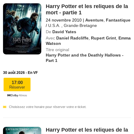
Harry Potter et les reliques de la
mort - partie 1
24 novembre 2010
|
Aventure
,
Fantastique
/
U.S.A.
,
Grande-Bretagne
De
David Yates
Avec
Daniel Radcliffe
,
Rupert Grint
,
Emma
Watson
Titre original
Harry Potter and the Deathly Hallows -
Part 1
30 août 2026 - En VF
17:00
Réserver
Choisissez votre horaire pour réserver votre e-ticket.
Harry Potter et les reliques de la