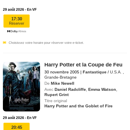
29 août 2026 - En VF
17:30
Réserver
Choisissez votre horaire pour réserver votre e-ticket.
Harry Potter et la Coupe de Feu
30 novembre 2005
|
Fantastique
/
U.S.A.
,
Grande-Bretagne
De
Mike Newell
Avec
Daniel Radcliffe
,
Emma Watson
,
Rupert Grint
Titre original
Harry Potter and the Goblet of Fire
29 août 2026 - En VF
20:45