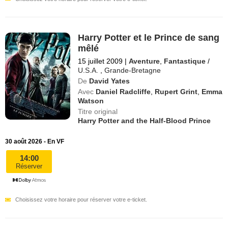
Harry Potter et le Prince de sang
mêlé
15 juillet 2009
|
Aventure
,
Fantastique
/
U.S.A.
,
Grande-Bretagne
De
David Yates
Avec
Daniel Radcliffe
,
Rupert Grint
,
Emma
Watson
Titre original
Harry Potter and the Half-Blood Prince
30 août 2026 - En VF
14:00
Réserver
Choisissez votre horaire pour réserver votre e-ticket.