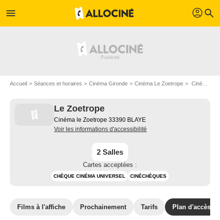
profil
menu
search
Accueil
Séances et horaires
Cinéma Gironde
Cinéma Le Zoetrope
Cinéma Le Zoetrope: plan d'accès
Le Zoetrope
Cinéma le Zoetrope 33390 BLAYE
Voir les informations d'accessibilité
2 Salles
Cartes acceptées :
CHÈQUE CINÉMA UNIVERSEL
CINÉCHÈQUES
Films à l'affiche
Prochainement
Tarifs
Plan d'accès