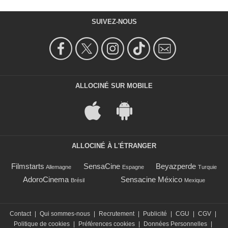
SUIVEZ-NOUS
ALLOCINÉ SUR MOBILE
ALLOCINÉ À L'ÉTRANGER
Filmstarts
SensaCine
Beyazperde
Allemagne
Espagne
Turquie
AdoroCinema
Sensacine México
Brésil
Mexique
Contact
|
Qui sommes-nous
|
Recrutement
|
Publicité
|
CGU
|
CGV
|
Politique de cookies
|
Préférences cookies
|
Données Personnelles
|