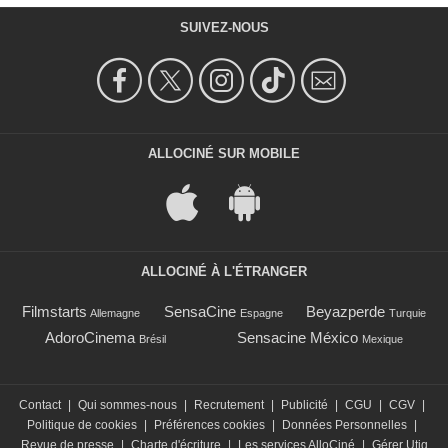
SUIVEZ-NOUS
ALLOCINÉ SUR MOBILE
ALLOCINÉ À L'ÉTRANGER
Filmstarts
SensaCine
Beyazperde
Allemagne
Espagne
Turquie
AdoroCinema
Sensacine México
Brésil
Mexique
Contact
|
Qui sommes-nous
|
Recrutement
|
Publicité
|
CGU
|
CGV
|
Politique de cookies
|
Préférences cookies
|
Données Personnelles
|
Revue de presse
|
Charte d'écriture
|
Les services AlloCiné
|
Gérer Utiq