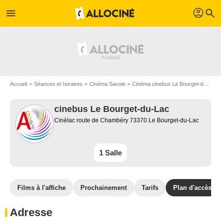
profil
menu
search
Accueil
Séances et horaires
Cinéma Savoie
Cinéma cinebus Le Bourget-du-Lac
cinebus Le Bourget-du-Lac
Cinélac route de Chambéry 73370 Le Bourget-du-Lac
1 Salle
Films à l'affiche
Prochainement
Tarifs
Plan d'accès
Adresse