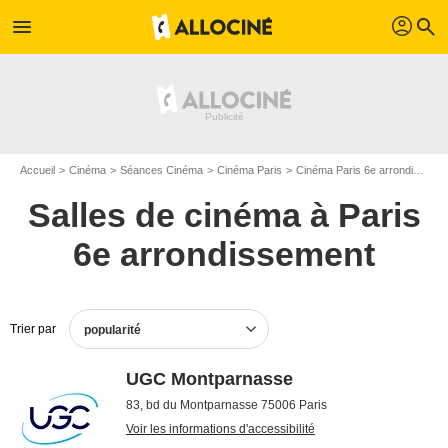
profil
menu
search
Accueil
Cinéma
Séances Cinéma
Cinéma Paris
Cinéma Paris 6e arrondissement
Salles de cinéma à Paris
6e arrondissement
Trier par
popularité
UGC Montparnasse
83, bd du Montparnasse 75006 Paris
Voir les informations d'accessibilité