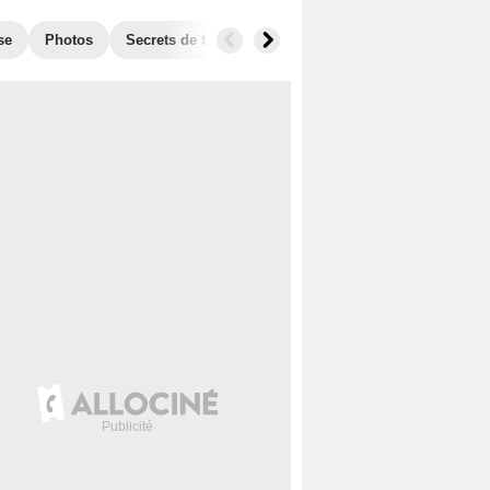
se
Photos
Secrets de tournage
Box Office
Récompense